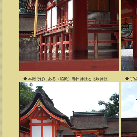
◆ 本殿そばにある（脇殿）春日神社と北辰神社
◆ 宇