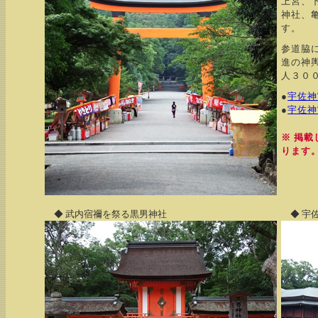
上宮、
神社、
す。
参道脇
進の神
人３０
●
宇佐神
●
宇佐神
※ 掲
ります
◆ 武内宿禰を祭る黒男神社
◆ 宇