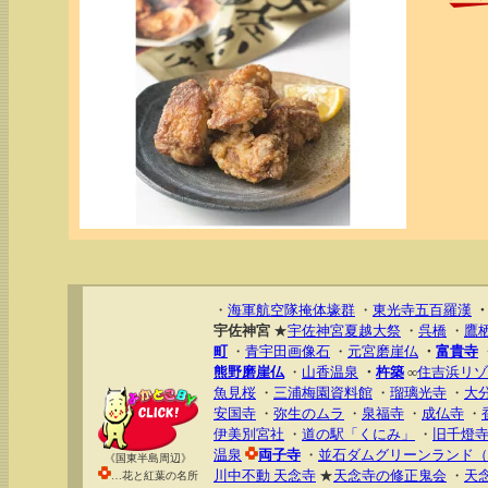
・
海軍航空隊掩体壕群
・
東光寺五百羅漢
宇佐神宮
★
宇佐神宮夏越大祭
・
呉橋
・
鷹
町
・
青宇田画像石
・
元宮磨崖仏
・
富貴寺
熊野磨崖仏
・
山香温泉
・
杵築
∞
住吉浜リゾ
魚見桜
・
三浦梅園資料館
・
瑠璃光寺
・
大
安国寺
・
弥生のムラ
・
泉福寺
・
成仏寺
・
伊美別宮社
・
道の駅「くにみ」
・
旧千燈
温泉
両子寺
・
並石ダムグリーンランド（
《国東半島周辺》
川中不動 天念寺
★
天念寺の修正鬼会
・
天
…花と紅葉の名所