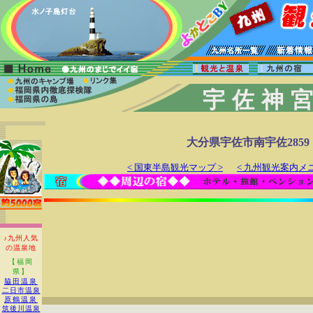
宇佐神
大分県宇佐市南宇佐2859
< 国東半島観光マップ >
< 九州観光案内メニ
♪九州人気
の温泉地
【福岡
県】
脇田温泉
二日市温泉
原鶴温泉
筑後川温泉