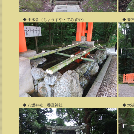
◆ 手水舎（ちょうずや・てみずや）
◆ 春
◆ 八坂神社・養蚕神社
◆ 大