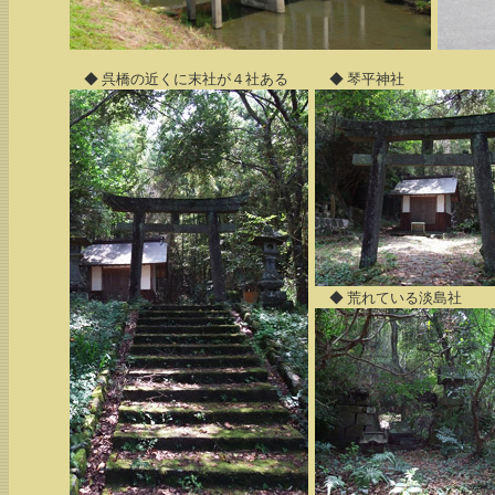
◆ 呉橋の近くに末社が４社ある
◆ 琴平神社
◆ 荒れている淡島社