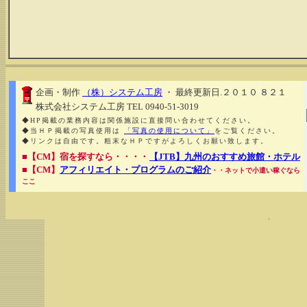
企画・制作
（株）システム工房
・ 最終更新日.２０１０ ８２１
株式会社システム工房 TEL 0940-51-3019
◆HP掲載の業務内容は関係施設に直接問い合わせてください。
◆当ＨＰ掲載の写真使用は
「写真の使用について」
をご覧ください。
◆リンクは自由です。粗末なＨＰですがよろしくお願い致します。
■【CM】宿を探すなら・・・・
【JTB】九州のおすすめ旅館・ホテル
■【CM】
アフィリエイト・プログラムのご紹介
・・ネットで小遣い稼ぐなら
ここ