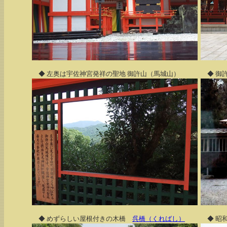
◆ 左奥は宇佐神宮発祥の聖地 御許山（馬城山）
◆ 御
◆ めずらしい屋根付きの木橋
呉橋（くればし）
◆ 昭