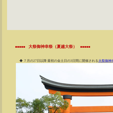
大祭御神幸祭（夏越大祭）
■■■■■
■■■■■
◆ ７月の27日以降 最初の金土日の3日間に開催される
大祭御神