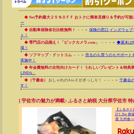
◆
Net予約最大２５％ＯＦＦ おトクに簡単見積り＆予約が可能
ー
◆
自動車保険各社比較無料！
－－＞
保険の窓口 インズウェブ
ト！
◆
専門店の品揃え！「ビックカメラ.com」
－－－＞
◆週末は
場！
◆
ソフマップ・ドットコム
－－＞
売るのも買うのもサポート
実施中！
◆
年会費無料の女性向けカード！ うれしいプレゼント＆特典
LINDA」
◆
（千趣会）
おしゃれのA to Z がぎっしり！ －－－＞
千趣会
す！
[ 宇佐市の魅力が満載♪ ふるさと納税 大分県宇佐市 特産
【ふるさと納
計1.2kg
賞 九州食べ