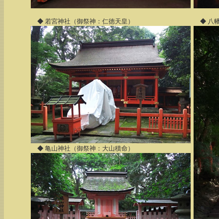
◆ 若宮神社（御祭神：仁徳天皇）
◆ 八
◆ 亀山神社（御祭神：大山積命）