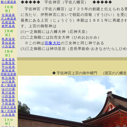
◆◆◆◆◆ 宇佐神宮（宇佐八幡宮） ◆◆◆◆◆
船小屋温泉
【佐賀
宇佐神宮（宇佐八幡宮）は７２５年の創建と伝えられる豊
県】
に当たり、伊勢神宮に次いで朝廷の崇敬（すうけい）を受
古湯温泉
川上峡温泉
最奥にある上宮（じょうぐう）本殿は１８６１年に再建さ
武雄温泉
す。上宮の御祭神は
嬉野温泉
【長崎
(1)一之御殿には八幡大神（応神天皇）
県】
(2)二之御殿には比売女大神（ひめおおかみ）
島原温泉
※この神は
宗像大社
の三女神と同じ神である
雲仙温泉
小浜温泉
(3)三之御殿には神功皇后（息長帯姫命-おきながたらしひ
【熊本
県】
玉名温泉
山鹿温泉
平山温泉
菊池温泉
◆ 宇佐神宮上宮の南中楼門 （国宝の八幡
阿蘇温泉郷
杖立温泉
山川温泉
岳ノ湯温泉
はげの湯
黒川温泉
小田温泉
松島温泉
下田温泉
日奈久温泉
湯ノ児温泉
人吉温泉
【大分
県】