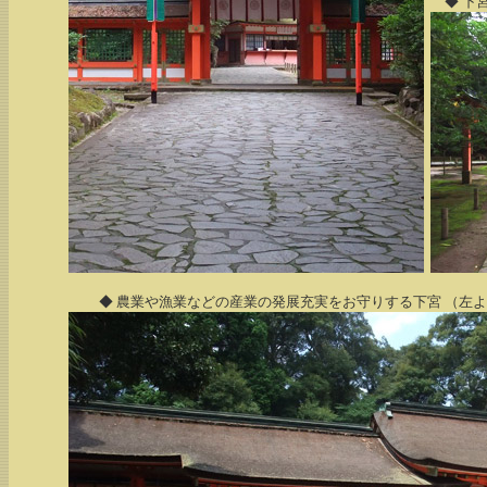
◆ 下
◆ 農業や漁業などの産業の発展充実をお守りする下宮 （左