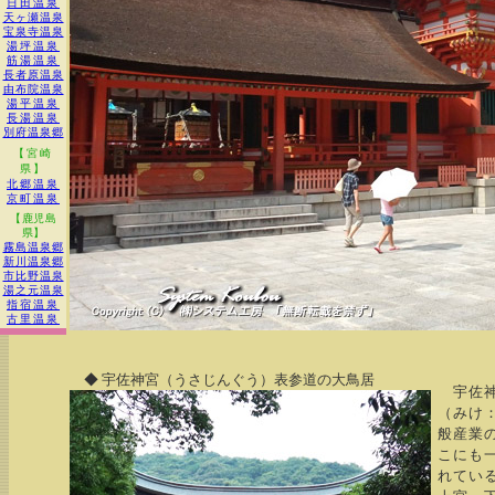
日田温泉
天ヶ瀬温泉
宝泉寺温泉
湯坪温泉
筋湯温泉
長者原温泉
由布院温泉
湯平温泉
長湯温泉
別府温泉郷
【宮崎
県】
北郷温泉
京町温泉
【鹿児島
県】
霧島温泉郷
新川温泉郷
市比野温泉
湯之元温泉
指宿温泉
古里温泉
◆ 宇佐神宮（うさじんぐう）表参道の大鳥居
宇佐神
（みけ
般産業
こにも
れてい