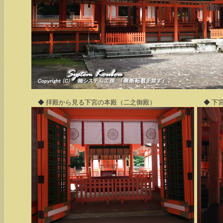
◆ 拝殿から見る下宮の本殿（二之御殿）
◆ 下