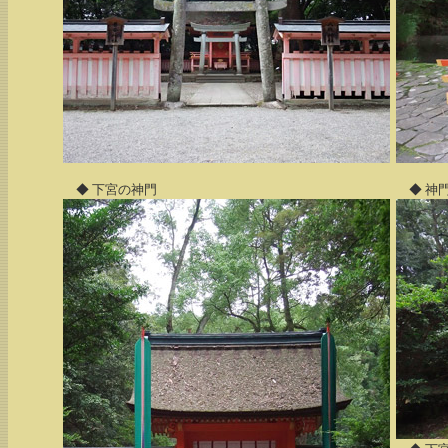
◆ 下宮の神門
◆ 神