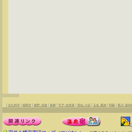
|
|
|
|
|
|
|
|
|
北九州市
福岡市
嬉野･武雄
長崎
平戸･佐世保
雲仙･小浜
玉名･菊池
阿蘇
黒川･湯布