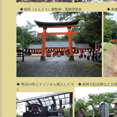
◆ 頓宮（とんぐう）御祭神：菟狭津彦命
◆ 表
◆ 明治24年にドイツから購入したＳ
◆ 経塔や記念碑などが
Ｌ