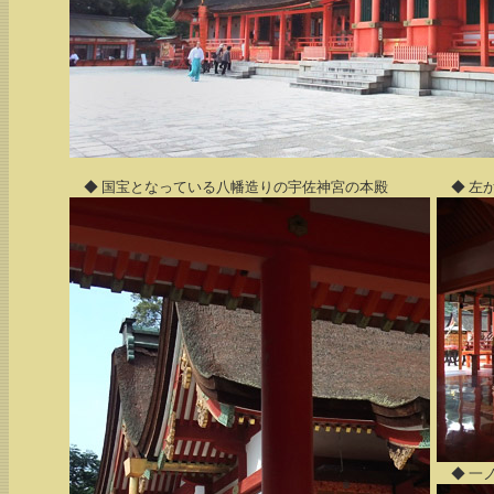
◆ 国宝となっている八幡造りの宇佐神宮の本殿
◆ 左
◆ 一