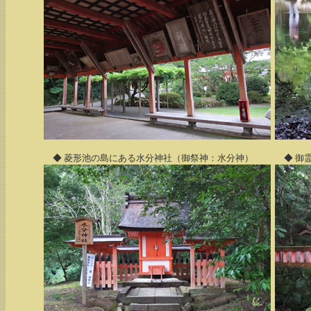
◆ 菱形池の島にある水分神社（御祭神：水分神）
◆ 御