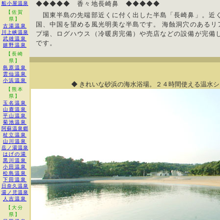
◆◆◆◆◆ 香々地長崎鼻 ◆◆◆◆◆
船小屋温泉
【佐賀
国東半島の先端部近くに付く出した半島「長崎鼻」。近く
県】
国、中国を望める風光明美な半島です。 海蝕洞穴のあるリ
古湯温泉
川上峡温泉
プ場、ログハウス（冷暖房完備）や売店などの設備が完備
武雄温泉
です。
嬉野温泉
【長崎
県】
島原温泉
雲仙温泉
小浜温泉
◆ きれいな砂浜の海水浴場。２４時間使える温水
【熊本
県】
玉名温泉
山鹿温泉
平山温泉
菊池温泉
阿蘇温泉郷
杖立温泉
山川温泉
岳ノ湯温泉
はげの湯
黒川温泉
小田温泉
松島温泉
下田温泉
日奈久温泉
湯ノ児温泉
人吉温泉
【大分
県】