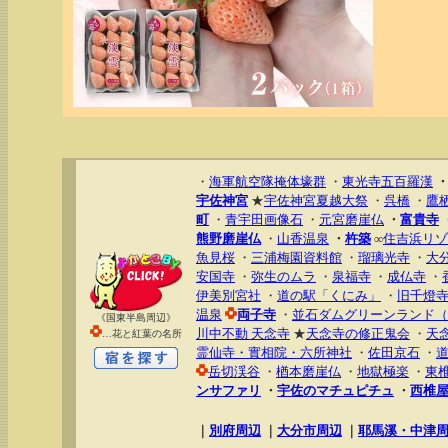
・
海軍航空隊掩体壕群
・
東光寺五百羅漢
宇佐神宮
★
宇佐神宮夏越大祭
・
呉橋
・
鷹
町
・
青宇田画像石
・
元宮磨崖仏
・
富貴寺
熊野磨崖仏
・
山香温泉
・
杵築
∞
住吉浜リゾ
魚見桜
・
三浦梅園資料館
・
瑠璃光寺
・
大
安国寺
・
弥生のムラ
・
泉福寺
・
成仏寺
・
伊美別宮社
・
道の駅「くにみ」
・
旧千燈
温泉
両子寺
・
並石ダムグリーンランド（
《国東半島周辺》
川中不動 天念寺
★
天念寺の修正鬼会
・
天
…花と紅葉の名所
霊仙寺・實相院・六所神社
・
佐田京石
・
岳切渓谷
・
楢本磨崖仏
・
地獄極楽
・
東
ンサファリ
・
宇佐のマチュピチュ
・
西椎
｜
別府周辺
｜
大分市周辺
｜
耶馬溪・中津