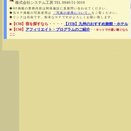
株式会社システム工房 TEL 0940-51-3019
◆HP掲載の業務内容は関係施設に直接問い合わせてください。
◆当ＨＰ掲載の写真使用は
「写真の使用について」
をご覧ください。
◆リンクは自由です。粗末なＨＰですがよろしくお願い致します。
■【CM】宿を探すなら・・・・
【JTB】九州のおすすめ旅館・ホテル
■【CM】
アフィリエイト・プログラムのご紹介
・・ネットで小遣い稼ぐなら
ここ