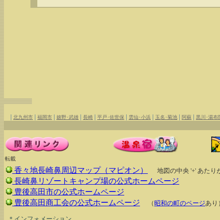
|
|
|
|
|
|
|
|
|
北九州市
福岡市
嬉野･武雄
長崎
平戸･佐世保
雲仙･小浜
玉名･菊池
阿蘇
黒川･湯布
転載
香々地長崎鼻周辺マップ（マピオン）
地図の中央 '+' あ
長崎鼻リゾートキャンプ場の公式ホームページ
豊後高田市の公式ホームページ
豊後高田商工会の公式ホームページ
（
昭和の町のページ
あり
  ＊インフォメーション
