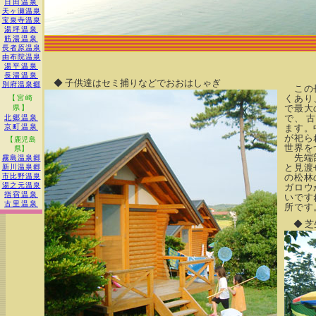
日田温泉
天ヶ瀬温泉
宝泉寺温泉
湯坪温泉
筋湯温泉
長者原温泉
由布院温泉
湯平温泉
長湯温泉
◆ 子供達はセミ捕りなどでおおはしゃぎ
別府温泉郷
この長
くあり
【宮崎
で最大
県】
で、 
北郷温泉
京町温泉
ます。
が祀ら
【鹿児島
世界を
県】
先端部
霧島温泉郷
と見渡
新川温泉郷
市比野温泉
の松林
湯之元温泉
ガロウ
指宿温泉
いです
古里温泉
所です
◆ 芝