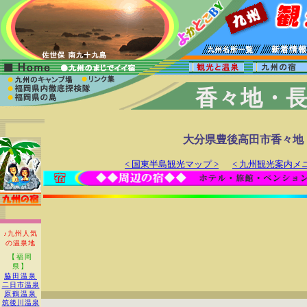
香々地・
大分県豊後高田市香々地
< 国東半島観光マップ >
< 九州観光案内メニ
♪九州人気
の温泉地
【福岡
県】
脇田温泉
二日市温泉
原鶴温泉
筑後川温泉