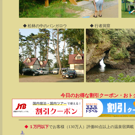
◆ 松林の中のバンガロウ
◆ 行者洞窟
今日のお得な割引クーポン・おト
◆
１万円以下
でお客様（130万人）評価80点以上の温泉宿満載
ト