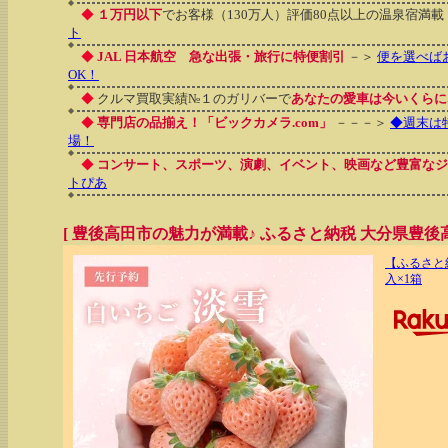
◆
１万円以下
でお客様（130万人）評価80点以上の温泉宿満載
ト
◆
JAL 日本航空 急な出張・旅行に特便割引
－＞
便を選べば
OK！
◆
クルマ買取実績№１のガリバーで
あなたの愛車は今いくらに
◆
専門店の品揃え！「ビックカメラ.com」
－－－＞
◆週末は
場！
◆
コンサート、スポーツ、演劇、イベント、映画など豊富なジ
トぴあ
[ 豊後高田市の魅力が満載♪ ふるさと納税 大分県豊後高
【ふるさと
入×1箱