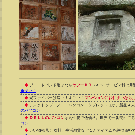
◆
ブロードバンド選ぶなら
ヤフーＢＢ
（ADSLサービス料は月額
番安い！
◆
光ファイバーは速い！すごい！
マンションにお住まいなら月々
◆
デスクトップ・ノートパソコン・タブレットほか、新品★未
のパソコン
◆
ＤＥＬＬのパソコン
は高性能で低価格。世界で一番売れて
コン
◆
いい物発見！ 衣料、生活雑貨など１万アイテムを納得価格で