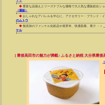
ト５
◆
豊富な品揃えとリーズナブルな価格で大人気な通販総合ショ
（通販）
◆
おしゃれなアパレルを中心に、アクセサリー・ブランド・イン
のムトウ
◆
無添加のファンケル化粧品や発芽米、快適肌着、青汁 －＞
ケル
[ 豊後高田市の魅力が満載♪ ふるさと納税 大分県豊後高
【