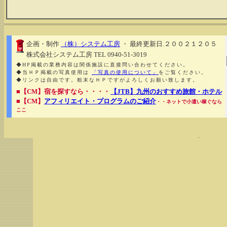
企画・制作
（株）システム工房
・ 最終更新日.２００２１２０５
株式会社システム工房 TEL 0940-51-3019
◆HP掲載の業務内容は関係施設に直接問い合わせてください。
◆当ＨＰ掲載の写真使用は
「写真の使用について」
をご覧ください。
◆リンクは自由です。粗末なＨＰですがよろしくお願い致します。
■【CM】宿を探すなら・・・・
【JTB】九州のおすすめ旅館・ホテル
■【CM】
アフィリエイト・プログラムのご紹介
・・ネットで小遣い稼ぐなら
ここ