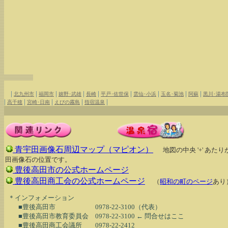
|
|
|
|
|
|
|
|
|
北九州市
福岡市
嬉野･武雄
長崎
平戸･佐世保
雲仙･小浜
玉名･菊池
阿蘇
黒川･湯布
|
|
|
|
|
高千穂
宮崎･日南
えびの霧島
指宿温泉
青宇田画像石周辺マップ（マピオン）
地図の中央 '+' あた
田画像石の位置です。
豊後高田市の公式ホームページ
豊後高田商工会の公式ホームページ
（
昭和の町のページ
あり
  ＊インフォメーション

　　■豊後高田市　　　　　　0978-22-3100（代表）

　　■豊後高田市教育委員会　0978-22-3100 ← 問合せはここ
