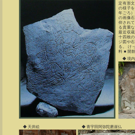
定有形文
の様子
年ごろ）
の画像
仰され
る貴重
最近収
十四枚
ジ図や
る。 け
料 ■ 開館
◆ 境内
◆ 天井絵
◆ 青宇田阿弥陀磨崖仏