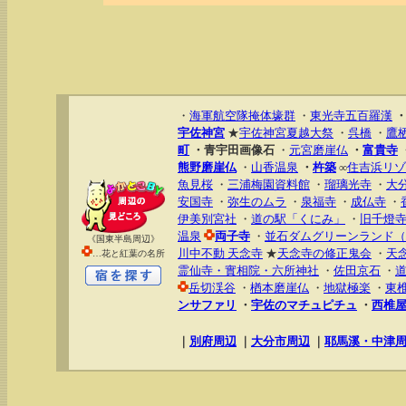
・
海軍航空隊掩体壕群
・
東光寺五百羅漢
宇佐神宮
★
宇佐神宮夏越大祭
・
呉橋
・
鷹
町
・青宇田画像石
・
元宮磨崖仏
・
富貴寺
熊野磨崖仏
・
山香温泉
・
杵築
∞
住吉浜リゾ
魚見桜
・
三浦梅園資料館
・
瑠璃光寺
・
大
安国寺
・
弥生のムラ
・
泉福寺
・
成仏寺
・
伊美別宮社
・
道の駅「くにみ」
・
旧千燈
温泉
両子寺
・
並石ダムグリーンランド（
《国東半島周辺》
川中不動 天念寺
★
天念寺の修正鬼会
・
天
…花と紅葉の名所
霊仙寺・實相院・六所神社
・
佐田京石
・
岳切渓谷
・
楢本磨崖仏
・
地獄極楽
・
東
ンサファリ
・
宇佐のマチュピチュ
・
西椎
｜
別府周辺
｜
大分市周辺
｜
耶馬溪・中津