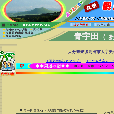
青宇田
（ 
大分県豊後高田市大字美
< 国東半島観光マップ >
< 九州観光案内メニ
◆ 青宇田画像石（現地案内板の写真を転載）
大分県