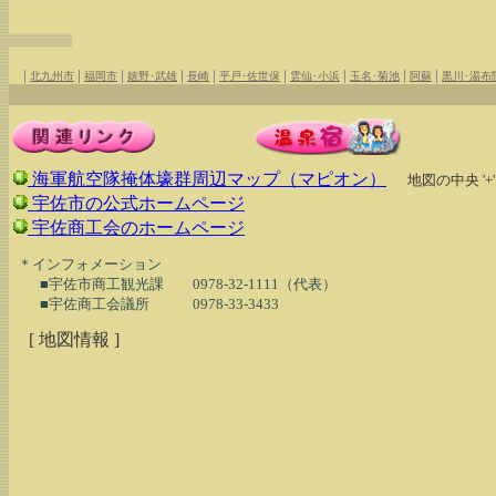
|
|
|
|
|
|
|
|
|
北九州市
福岡市
嬉野･武雄
長崎
平戸･佐世保
雲仙･小浜
玉名･菊池
阿蘇
黒川･湯布
海軍航空隊掩体壕群周辺マップ（マピオン）
地図の中央 '
宇佐市の公式ホームページ
宇佐商工会のホームページ
  ＊インフォメーション

　　■宇佐市商工観光課　　0978-32-1111（代表）

[ 地図情報 ]