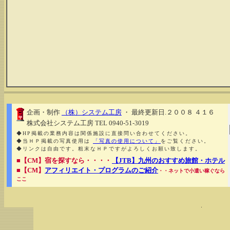
企画・制作
（株）システム工房
・ 最終更新日.２００８ ４１６
株式会社システム工房 TEL 0940-51-3019
◆HP掲載の業務内容は関係施設に直接問い合わせてください。
◆当ＨＰ掲載の写真使用は
「写真の使用について」
をご覧ください。
◆リンクは自由です。粗末なＨＰですがよろしくお願い致します。
■【CM】宿を探すなら・・・・
【JTB】九州のおすすめ旅館・ホテル
■【CM】
アフィリエイト・プログラムのご紹介
・・ネットで小遣い稼ぐなら
ここ