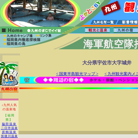
海軍航空隊
大分県宇佐市大字城井
< 国東半島観光マップ >
< 九州観光案内メニ
♪九州人気
の温泉地
【福岡
県】
脇田温泉
二日市温泉
原鶴温泉
筑後川温泉