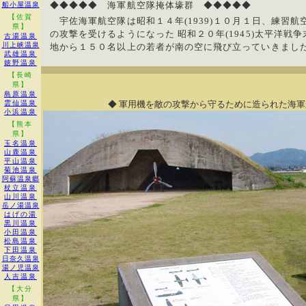
◆◆◆◆◆ 海軍航空隊掩体壕群 ◆◆◆◆◆
船小屋温泉
【佐賀
宇佐海軍航空隊は昭和１４年(1939)１０月１日、練習
県】
の攻撃を受けるようになった 昭和２０年(1945)太平洋
古湯温泉
川上峡温泉
地から１５０名以上の若者が南の空に飛び立っていきまし
武雄温泉
嬉野温泉
【長崎
県】
島原温泉
雲仙温泉
◆ 軍用機を敵の攻撃から守るために造られた海
小浜温泉
【熊本
県】
玉名温泉
山鹿温泉
平山温泉
菊池温泉
阿蘇温泉郷
杖立温泉
山川温泉
岳ノ湯温泉
はげの湯
黒川温泉
小田温泉
松島温泉
下田温泉
日奈久温泉
湯ノ児温泉
人吉温泉
【大分
県】