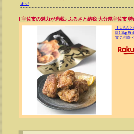
オク!
[ 宇佐市の魅力が満載♪ ふるさと納税 大分県宇佐市 特産
【ふるさと納
計1.2kg
賞 九州食べ