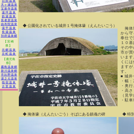
日田温泉
天ヶ瀬温泉
宝泉寺温泉
湯坪温泉
筋湯温泉
長者原温泉
由布院温泉
◆ 公園化されている城井１号掩体壕（えんたいごう）
掩体壕
湯平温泉
長湯温泉
から守
別府温泉郷
奉仕で
【宮崎
１０基
県】
その中
北郷温泉
市が買
京町温泉
います
【鹿児島
くには
県】
ますが
霧島温泉郷
新川温泉郷
す。
市比野温泉
■ 城
湯之元温泉
・幅：2
指宿温泉
・奥行き
古里温泉
・高さ：
（見学
・駐車
◆ 掩体壕（えんたいごう）そばにある鎮魂の碑
◆ 特