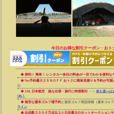
今日のお得な割引クーポン・おト
◆
便利！ 簡単！ レンタカー各社の料金が一目でわかる便利な
◆
Net予約最大２５％ＯＦＦ おトクに簡単見積り＆予約が可能
ー
◆
JAL 日本航空 急な出張・旅行に特便割引
－＞
便を選べば
OK！
◆
格安な週末ゴルフ場予約
と激安ゴルフ用品情報（週末ゴルフ
ライン
◆
出品数２０００万点以上と日本最大のネットオークションサ