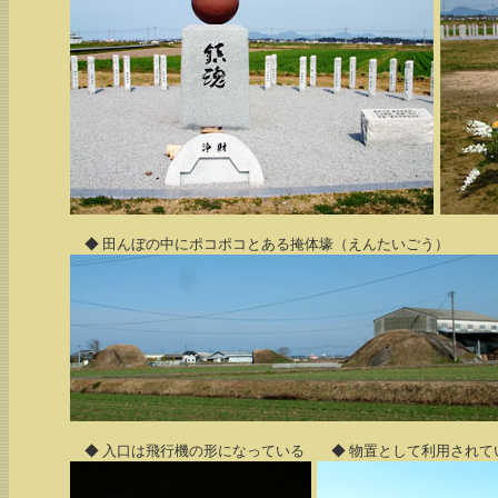
◆ 田んぼの中にポコポコとある掩体壕（えんたいごう）
◆ 入口は飛行機の形になっている
◆ 物置として利用されて