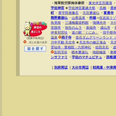
・海軍航空隊掩体壕群
・
東光寺五百羅漢
宇佐神宮
★
宇佐神宮夏越大祭
・
呉橋
・
鷹
町
・
青宇田画像石
・
元宮磨崖仏
・
富貴寺
熊野磨崖仏
・
山香温泉
・
杵築
∞
住吉浜リゾ
魚見桜
・
三浦梅園資料館
・
瑠璃光寺
・
大
安国寺
・
弥生のムラ
・
泉福寺
・
成仏寺
・
伊美別宮社
・
道の駅「くにみ」
・
旧千燈
温泉
両子寺
・
並石ダムグリーンランド（
《国東半島周辺》
川中不動 天念寺
★
天念寺の修正鬼会
・
天
…花と紅葉の名所
霊仙寺・實相院・六所神社
・
佐田京石
・
岳切渓谷
・
楢本磨崖仏
・
地獄極楽
・
東
ンサファリ
・
宇佐のマチュピチュ
・
西椎
｜
別府周辺
｜
大分市周辺
｜
耶馬溪・中津