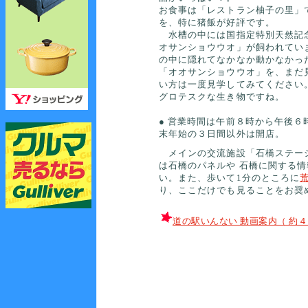
お食事は「レストラン柚子の里」
を、特に猪飯が好評です。
水槽の中には国指定特別天然記
オサンショウウオ」が飼われてい
の中に隠れてなかなか動かなかっ
「オオサンショウウオ」を、まだ
い方は一度見学してみてください
グロテスクな生き物ですね。
● 営業時間は午前８時から午後６
末年始の３日間以外は開店。
メインの交流施設「石橋ステー
は石橋のパネルや 石橋に関する
い。また、歩いて1分のところに
り、ここだけでも見ることをお奨
道の駅いんない 動画案内（ 約