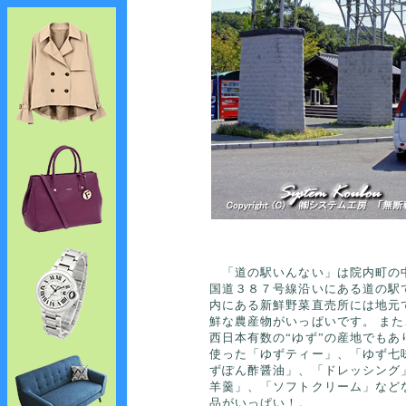
「道の駅いんない」は院内町の
国道３８７号線沿いにある道の駅
内にある新鮮野菜直売所には地元
鮮な農産物がいっぱいです。 ま
西日本有数の“ゆず”の産地でもあ
使った「ゆずティー」、「ゆず七
ずぽん酢醤油」、「ドレッシング
羊羹」、「ソフトクリーム」など
品がいっぱい！。