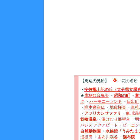
【周辺の見所】
…花の名所
・
宇佐風土記の丘（大分県立歴
★
鷹栖観音鬼会
・
昭和の町
・
富
ク
・
ハーモニーランド
・
日出町
・
楢本磨崖仏
・
地獄極楽
・
東椎
・
アフリカンサファリ
・
亀川温
鉄輪温泉
・
湯けむり展望台
・
明
パレス アクアビート
・
ビーコン
自然動物園
・
水族館「うみたま
成棚田
・
由布川渓谷
・
湯布院