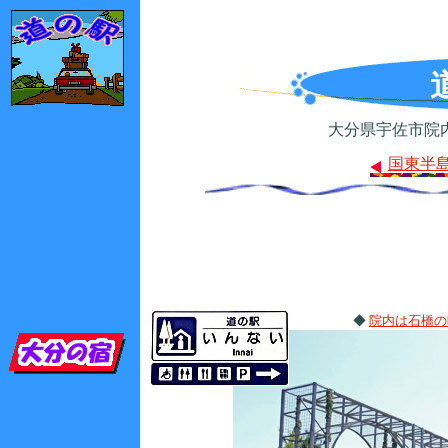
大分県宇佐市院内町大字
国東半
◆
院内は石橋の