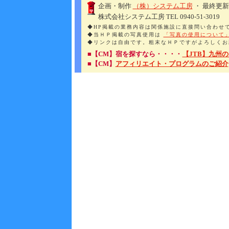
企画・制作
（株）システム工房
・ 最終更新
株式会社システム工房 TEL 0940-51-3019
◆HP掲載の業務内容は関係施設に直接問い合わせ
◆当ＨＰ掲載の写真使用は
「写真の使用について
◆リンクは自由です。粗末なＨＰですがよろしくお
■【CM】宿を探すなら・・・・
【JTB】九州
■【CM】
アフィリエイト・プログラムのご紹介