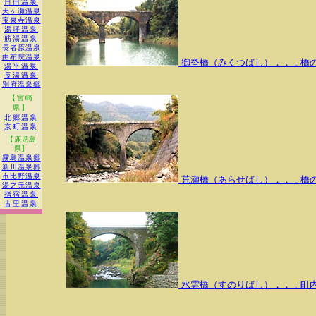
日田温泉
天ヶ瀬温泉
宝泉寺温泉
湯坪温泉
筋湯温泉
長者原温泉
由布院温泉
御沓橋（みくつばし）．．．橋
湯平温泉
長湯温泉
別府温泉郷
【宮崎
県】
北郷温泉
京町温泉
【鹿児島
県】
霧島温泉郷
新川温泉郷
市比野温泉
荒瀬橋（あらせばし）．．．橋
湯之元温泉
指宿温泉
古里温泉
水雲橋（すのりばし）．．．町