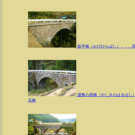
影平橋（かげひらばし）．．．
屋敷の原橋（やしきのはるばし
石橋