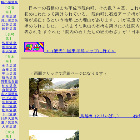
船小屋温泉
日本一の石橋のまち宇佐市院内町、その数７４基。これ
【佐賀
県】
初めにわたって架けられている。 院内町に石造アーチ橋
古湯温泉
落が点在するという地形 上の理由があります。川が急流
川上峡温泉
武雄温泉
求められました。 このような沢山の石橋を架けたのは院
嬉野温泉
表される すぐれた「院内の石工たちの匠のわざ」が「日
【長崎
県】
島原温泉
雲仙温泉
＜（観光）国東半島マップに行く＞
小浜温泉
【熊本
県】
玉名温泉
山鹿温泉
（ 画面クリックで詳細ページになります ）
平山温泉
菊池温泉
阿蘇温泉郷
杖立温泉
山川温泉
岳ノ湯温泉
はげの湯
黒川温泉
小田温泉
松島温泉
下田温泉
鳥居橋（とりいばし）．．．石
日奈久温泉
湯ノ児温泉
人吉温泉
【大分
県】