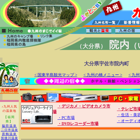
院内
（
（大分県）
大分県宇佐市院内町
< 国東半島観光マップ >
< 九州の橋メニュー >
< 九
・デジカメ・ビデオカメラ市
♪九州人気
・テレビ市
の温泉地
場
・生活・美
【福岡
・PC市場
・オーディ
県】
・DVDレコーダー市場
脇田温泉
二日市温泉
原鶴温泉
筑後川温泉