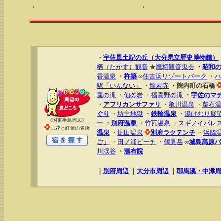
・
・
・
宇佐風土記の丘（大分県立歴史博物館）
栖（たかす）観音
★
鷹栖観音鬼会
・
昭和
香温泉
・
杵築
∞
住吉浜リゾートパーク
・
ハ
駅「いんない」
・
龍岩寺
・院内町の石橋
屋の滝
・
仙の岩
・
福貴野の滝
・
宇佐のマ
・
アフリカンサファリ
・
亀川温泉
・
柴石
ぐり
・
坊主地獄
・
鉄輪温泉
・
湯けむり展
《国東半島周辺》
ー
・
別府温泉
・
竹瓦温泉
・
スギノイパレス
…花と紅葉の名所
温泉
・
掘田温泉
別府ラクテンチ
・
浜脇
ご」
・
田ノ浦ビーチ
・
鶴見岳
∞
城島高原パ
川渓谷
・
湯布院
｜
別府周辺
｜
大分市周辺
｜
耶馬溪・中津