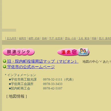
|
|
|
|
|
|
|
|
|
北九州市
福岡市
嬉野･武雄
長崎
平戸･佐世保
雲仙･小浜
玉名･菊池
阿蘇
黒川･湯布
旧・院内町役場周辺マップ（マピオン）
地図の中心 '+' 
宇佐市の公式ホームページ
  ＊インフォメーション

　　■宇佐市商工観光課　　0978-32-1111（代表）

　　■宇佐商工会議所　　　0978-33-3433

[ 地図情報 ]