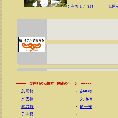
分寺橋（ぶじばし）．．．経間
■■■■■ 院内町の石橋群 関連のページ ■■■■■
・
鳥居橋
・
御沓橋
・
水雲橋
・
久地橋
・
鷹岩橋
・
影平橋
・
分寺橋
・