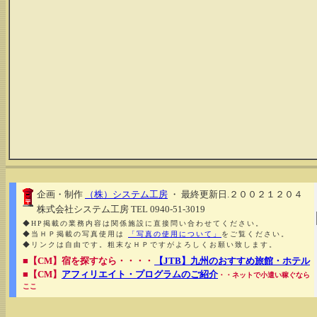
企画・制作
（株）システム工房
・ 最終更新日.２００２１２０４
株式会社システム工房 TEL 0940-51-3019
◆HP掲載の業務内容は関係施設に直接問い合わせてください。
◆当ＨＰ掲載の写真使用は
「写真の使用について」
をご覧ください。
◆リンクは自由です。粗末なＨＰですがよろしくお願い致します。
■【CM】宿を探すなら・・・・
【JTB】九州のおすすめ旅館・ホテル
■【CM】
アフィリエイト・プログラムのご紹介
・・ネットで小遣い稼ぐなら
ここ