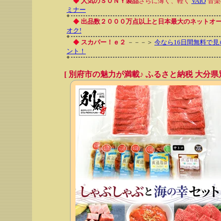
◆
人気のＳＯＮＹ製品
さらに薄く、軽く
VAIO
音楽
ミナー
◆
出品数２０００万点以上と日本最大のネットオー
オク!
◆
スカパー！ｅ２
－－－＞
今なら16日間無料で見
ント！
[ 別府市の魅力が満載♪ ふるさと納税 大分県別