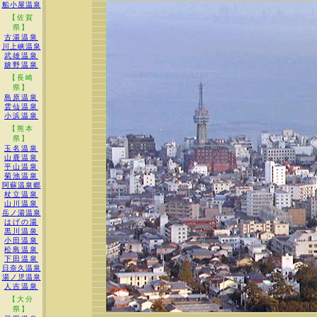
船小屋温泉
【佐賀
県】
古湯温泉
川上峡温泉
武雄温泉
嬉野温泉
【長崎
県】
島原温泉
雲仙温泉
小浜温泉
【熊本
県】
玉名温泉
山鹿温泉
平山温泉
菊池温泉
阿蘇温泉郷
杖立温泉
山川温泉
岳ノ湯温泉
はげの湯
黒川温泉
小田温泉
松島温泉
下田温泉
日奈久温泉
湯ノ児温泉
人吉温泉
【大分
県】