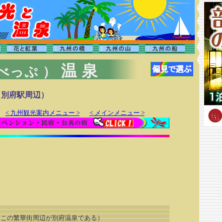
温泉
 べっぷ ）
（別府駅周辺）
< 九州観光案内メニュー >
< メインメニュー >
この繁華街周辺が別府温泉である）