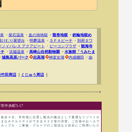
泉
・
柴石温泉
・
血の池地獄
・
龍巻地獄
・
鉄輪地獄め
湯けむり展望台
・
明礬温泉
・
ＳＰＡビーチ
・
別府タワ
ギノイパレス アクアビート
・
ビーコンプラザ
・
観海寺
ンチ
・
浜脇温泉
・
高崎山自然動物園
・
水族館「うみたま
・
城島高原パーク
志高湖
神楽女湖
内成棚田
・
由
後竹田周辺
｜
くじゅう周辺
｜
中央町5-17
り徒歩４分。市街地に位置し観光の拠点として最適なリゾートホ
ままなホテルステイができる３２２室の洋室。ご出張やお一人で
、カップル・ご家族・グループのご宿泊など自在にご利用いただ