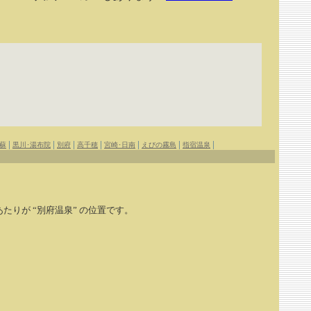
|
|
|
|
|
|
|
蘇
黒川･湯布院
別府
高千穂
宮崎･日南
えびの霧島
指宿温泉
 あたりが “別府温泉” の位置です。