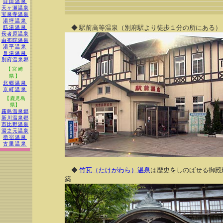
日田温泉
天ヶ瀬温泉
宝泉寺温泉
湯坪温泉
◆ 駅前高等温泉（別府駅より徒歩１分の所にある）
筋湯温泉
長者原温泉
由布院温泉
湯平温泉
長湯温泉
別府温泉郷
【宮崎
県】
北郷温泉
京町温泉
【鹿児島
県】
霧島温泉郷
新川温泉郷
市比野温泉
湯之元温泉
指宿温泉
古里温泉
◆
竹瓦（たけがわら）温泉
は歴史をしのばせる御殿
築