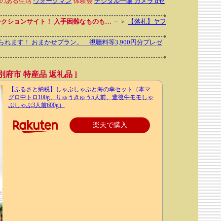
のある生活
ウォークマン
体験会
デジタル一眼 カメラ αセ
クションサイト！ 入手困難なものも…
－＞
【落札】ヤフ
られます！ おまかせプラン。 視聴料等3,900円分プレゼ
府市 特産品 返礼品 ]
【ふるさと納税】しゃぶしゃぶと海の幸セット（本マ
グロ中トロ100g、りゅうきゅう5人前、豊後牛モモしゃ
ぶしゃぶ3人前600g）
楽天で購入