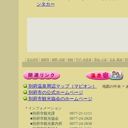
ンタカー
|
|
|
|
|
|
|
|
北九州市
福岡市
嬉野･武雄
長崎
平戸･佐世保
雲仙･小浜
玉名･菊池
阿
別府温泉周辺マップ（マピオン）
地図の中央 '+'
別府市の公式ホームページ
別府市観光協会のホームページ
  ＊インフォメーション

　　■別府市観光課　　　　0977-21-1111

　　■別府市観光協会　　　0977-24-2828

　　■別府市観光案内所　　0977-24-2838
