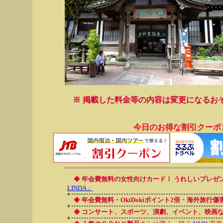
※ 掲載した料金等の内容は変更になるお
今日のお得な割引クーポ
◆
年会費無料の女性向けカード！ うれしいプレゼ
LINDA」
◆
年会費無料・OkiDokiポイント2倍・海外旅行
◆
コンサート、スポーツ、演劇、イベント、映画