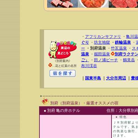
・
アフリカンサファリ
・
亀川温
ぐり
・
坊主地獄
・
鉄輪温泉
・
ー
・別府温泉
・
竹瓦温泉
・
ス
温泉
・
掘田温泉
別府ラクテ
ご」
・
田ノ浦ビーチ
・
鶴見岳
《別府案内》
布川渓谷
…花と紅葉の名所
｜
国東半島
｜
大分市周辺
｜
豊
別府（別府温泉）・厳選オススメの宿
● 別府 亀の井ホテル
住所：大分県別府市
● 特色
ＪＲ別府駅よ
テルです。気
の気楽な旅行
けます。