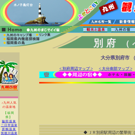
別府
（
大分県別府市 
< 別府周辺マップ >
< 大分南部マップ >
♪九州人気
の温泉地
【福岡
県】
脇田温泉
二日市温泉
原鶴温泉
◆ ＪＲ別府駅周辺の繁華街（
筑後川温泉