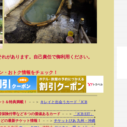
それがあります。自己責任で御利用ください。
ン・おトク情報をチェック！
ント＆特典満載！
－－＞
キレイと出会うカード「JCB
傷害保険付帯など８つの価値あるカード
－－＞
「JCB EIT」
などの最新チケット情報！
－－＞
チケットぴあ 九州・沖縄