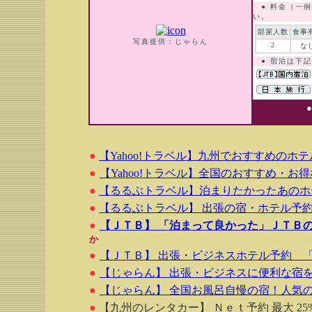
● 料金（一例
い。
部屋人数
食事
写真提供：じゃらん
2
な
● 宿泊は下記
●
【Yahoo!トラベル】九州でおすすめのホ
●
【Yahoo!トラベル】全国のおすすめ・お
●
【るるぶトラベル】泊まりたかったあのホ
●
【るるぶトラベル】 出張の宿・ホテル予
●
【ＪＴＢ】 「泊まって良かった」ＪＴＢ
か
●
【ＪＴＢ】 出張・ビジネスホテル予約 
●
【じゃらん】 出張・ビジネスに便利な宿
●
【じゃらん】 全国お風呂自慢の宿！人気
●
【九州のレンタカー】 Ｎｅｔ予約 最大 25%