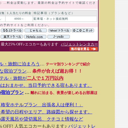
）…料金は変動します。最新の料金は予約サイトで確認くださ
有無
１人当たりの料金
特記事項（プラン名など）
し
4900～
駐車場・ネット接続無料
の予約サイトをご利用ください。
● 最大25% OFF♪エコカーもあります
バジェットレンタカー
テル・旅館に泊まろう
…
テーマ別ランキングで紹介
得な宿泊プラン
…
条件が合えば超お得！！
テル・旅館が
二人で１万円以内
約はおまかせ。当日予約できる宿もあります。
の宿泊プラン
…
離れに泊まる、夜景が楽しめるお部屋ほ
「格安ホテルプラン 出張名人は便利！」
を希望の日程やエリア、路線図から探せます。
の露天風呂や貸切風呂、クチコミ情報など
 OFF! 人気エコカーもあります♪
バジェットレ