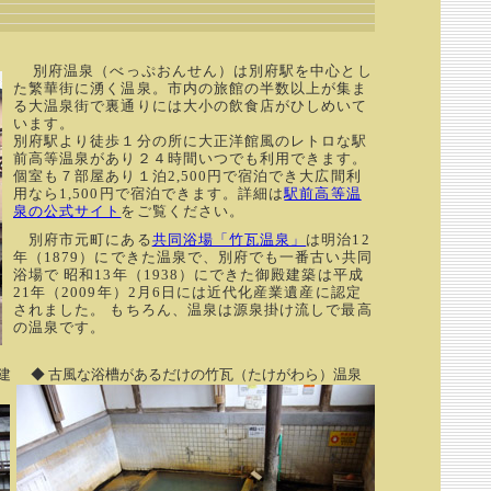
別府温泉（べっぷおんせん）は別府駅を中心とし
た繁華街に湧く温泉。市内の旅館の半数以上が集ま
る大温泉街で裏通りには大小の飲食店がひしめいて
います。
別府駅より徒歩１分の所に大正洋館風のレトロな駅
前高等温泉があり２４時間いつでも利用できます。
個室も７部屋あり１泊2,500円で宿泊でき大広間利
用なら1,500円で宿泊できます。詳細は
駅前高等温
泉の公式サイト
をご覧ください。
別府市元町にある
共同浴場「竹瓦温泉」
は明治12
年（1879）にできた温泉で、別府でも一番古い共同
浴場で 昭和13年（1938）にできた御殿建築は平成
21年（2009年）2月6日には近代化産業遺産に認定
されました。 もちろん、温泉は源泉掛け流しで最高
の温泉です。
建
◆ 古風な浴槽があるだけの竹瓦（たけがわら）温泉