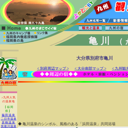
亀川
（
大分県別府市亀川
< 別府周辺マップ >
< 大分南部マップ >
< 九州観
♪九州人気
の温泉地
【福岡
県】
脇田温泉
二日市温泉
原鶴温泉
◆ 亀川温泉のシンボル、風格のある「浜田温泉」共同浴場
筑後川温泉