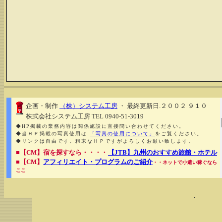
企画・制作
（株）システム工房
・ 最終更新日.２００２ ９１０
株式会社システム工房 TEL 0940-51-3019
◆HP掲載の業務内容は関係施設に直接問い合わせてください。
◆当ＨＰ掲載の写真使用は
「写真の使用について」
をご覧ください。
◆リンクは自由です。粗末なＨＰですがよろしくお願い致します。
■【CM】宿を探すなら・・・・
【JTB】九州のおすすめ旅館・ホテル
■【CM】
アフィリエイト・プログラムのご紹介
・・ネットで小遣い稼ぐなら
ここ