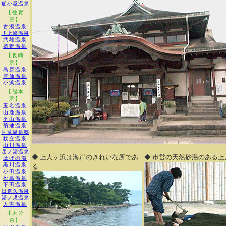
船小屋温泉
【佐賀
県】
古湯温泉
川上峡温泉
武雄温泉
嬉野温泉
【長崎
県】
島原温泉
雲仙温泉
小浜温泉
【熊本
県】
玉名温泉
山鹿温泉
平山温泉
菊池温泉
阿蘇温泉郷
杖立温泉
山川温泉
岳ノ湯温泉
◆ 上人ヶ浜は海岸のきれいな所であ
◆ 市営の天然砂湯のある上
はげの湯
黒川温泉
る
小田温泉
松島温泉
下田温泉
日奈久温泉
湯ノ児温泉
人吉温泉
【大分
県】