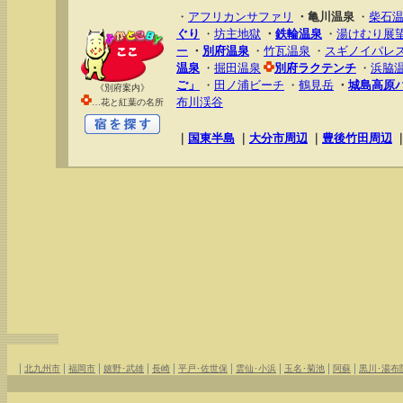
・
アフリカンサファリ
・亀川温泉
・
柴石
ぐり
・
坊主地獄
・
鉄輪温泉
・
湯けむり展
ー
・
別府温泉
・
竹瓦温泉
・
スギノイパレス
温泉
・
掘田温泉
別府ラクテンチ
・
浜脇
ご」
・
田ノ浦ビーチ
・
鶴見岳
・
城島高原
《別府案内》
布川渓谷
…花と紅葉の名所
｜
国東半島
｜
大分市周辺
｜
豊後竹田周辺
|
|
|
|
|
|
|
|
|
北九州市
福岡市
嬉野･武雄
長崎
平戸･佐世保
雲仙･小浜
玉名･菊池
阿蘇
黒川･湯布