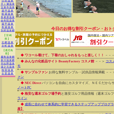
日田温泉
天ヶ瀬温泉
宝泉寺温泉
湯坪温泉
筋湯温泉
長者原温泉
由布院温泉
湯平温泉
長湯温泉
今日のお得な割引クーポン・おト
別府温泉郷
【宮崎
県】
北郷温泉
京町温泉
【鹿児島
県】
◆
ワコール着けて、下着のおしゃれをもっと楽しく！！
－－
霧島温泉郷
新川温泉郷
◆
みんなの化粧品サイト BeautyFactory コスメ館
－－＞
コス
市比野温泉
モ
湯之元温泉
指宿温泉
◆
サンプルファン
お得な無料サンプル・試供品情報満載 －－
古里温泉
ァン
◆
NEC Direct
パソコンを自由にカスタマイズ、ＮＥＣだから
ノートPC
◆
格安な週末ゴルフ場予約
と激安ゴルフ用品情報（週末ゴルフ
ライン
◆
成長に合わせて体系的に学習できるステップアッププログラ
座】