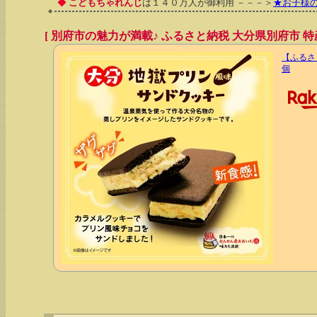
◆
こどもちゃれんじ
は１４０万人が御利用 －－－＞
★お子様
[ 別府市の魅力が満載♪ ふるさと納税 大分県別府市 特産
【ふるさ
個