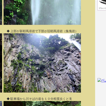
◆ 上部が新耶馬溶岩で下部が旧耶馬溶岩（集塊岩）
◆ 駐車場から川そばの道を１０分程度歩くと滝