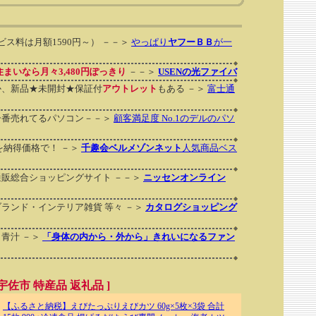
ービス料は月額1590円～） －－＞
やっぱり
ヤフーＢＢ
が一
まいなら月々3,480円ぽっきり
－－＞
USENの光ファイバ
か、新品★未開封★保証付
アウトレット
もある －＞
富士通
一番売れてるパソコン－－＞
顧客満足度 No.1のデルのパソ
を納得価格で！ －＞
千趣会ベルメゾンネット
人気商品ベス
販総合ショッピングサイト －－＞
ニッセンオンライン
ランド・インテリア雑貨 等々 －＞
カタログショッピング
青汁 －＞
「身体の内から・外から」きれいになるファン
佐市 特産品 返礼品 ]
【ふるさと納税】えびたっぷりえびカツ 60g×5枚×3袋 合計