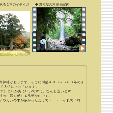
ある２本のイチイガ
◆ 東椎屋の滝 動画案内
野神社があります。そこに樹齢４００～５００年のイ
して大切にされています。
たず）まいが実にいいですね。なんと言います
村の生活を感じる風景なのです。
イやカシの木が多かったようで・・・・それで「椎