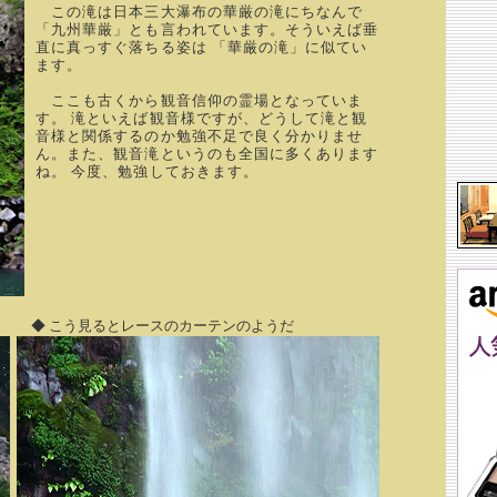
この滝は日本三大瀑布の華厳の滝にちなんで
「九州華厳」とも言われています。そういえば垂
直に真っすぐ落ちる姿は 「華厳の滝」に似てい
ます。
ここも古くから観音信仰の霊場となっていま
す。 滝といえば観音様ですが、どうして滝と観
音様と関係するのか勉強不足で良く分かりませ
ん。また、観音滝というのも全国に多くあります
ね。 今度、勉強しておきます。
◆ こう見るとレースのカーテンのようだ