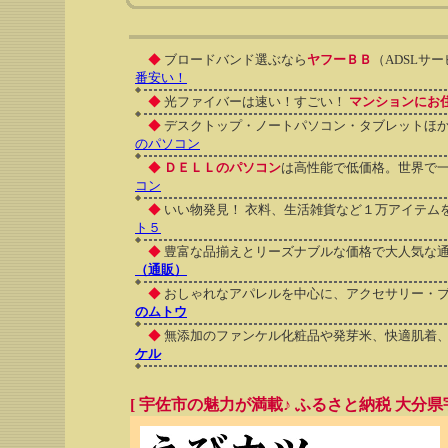
◆
ブロードバンド選ぶなら
ヤフーＢＢ
（ADSLサ
番安い！
◆
光ファイバーは速い！すごい！
マンションにお住
◆
デスクトップ・ノートパソコン・タブレットほ
のパソコン
◆
ＤＥＬＬのパソコン
は高性能で低価格。世界で
コン
◆
いい物発見！ 衣料、生活雑貨など１万アイテム
ト５
◆
豊富な品揃えとリーズナブルな価格で大人気な通
（通販）
◆
おしゃれなアパレルを中心に、アクセサリー・ブ
のムトウ
◆
無添加のファンケル化粧品や発芽米、快適肌着、
ケル
[ 宇佐市の魅力が満載♪ ふるさと納税 大分県宇