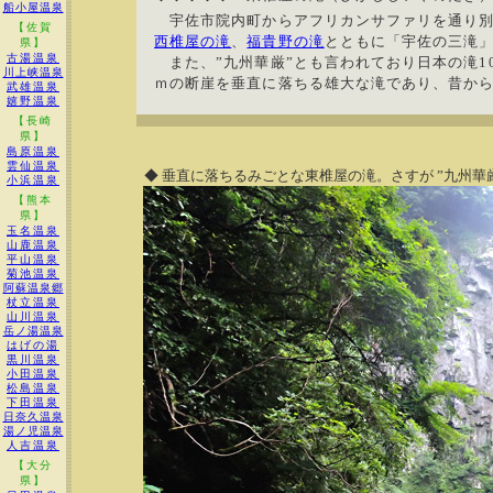
船小屋温泉
宇佐市院内町からアフリカンサファリを通り別
【佐賀
西椎屋の滝
、
福貴野の滝
とともに「宇佐の三滝
県】
古湯温泉
また、”九州華厳”とも言われており日本の滝10
川上峡温泉
ｍの断崖を垂直に落ちる雄大な滝であり、昔か
武雄温泉
嬉野温泉
【長崎
県】
島原温泉
雲仙温泉
◆ 垂直に落ちるみごとな東椎屋の滝。さすが ”九州華
小浜温泉
【熊本
県】
玉名温泉
山鹿温泉
平山温泉
菊池温泉
阿蘇温泉郷
杖立温泉
山川温泉
岳ノ湯温泉
はげの湯
黒川温泉
小田温泉
松島温泉
下田温泉
日奈久温泉
湯ノ児温泉
人吉温泉
【大分
県】