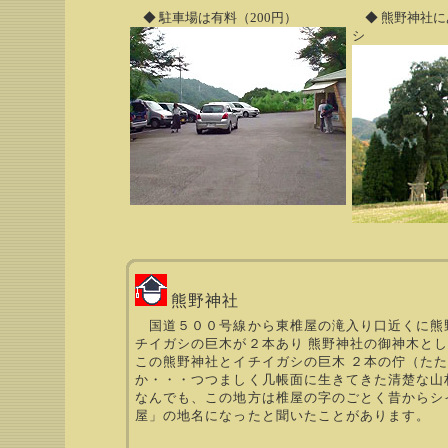
◆ 駐車場は有料（200円）
◆ 熊野神社に
シ
熊野神社
国道５００号線から東椎屋の滝入り口近くに熊
チイガシの巨木が２本あり 熊野神社の御神木と
この熊野神社とイチイガシの巨木 ２本の佇（た
か・・・つつましく几帳面に生きてきた清楚な山
なんでも、この地方は椎屋の字のごとく昔からシ
屋」の地名になったと聞いたことがあります。