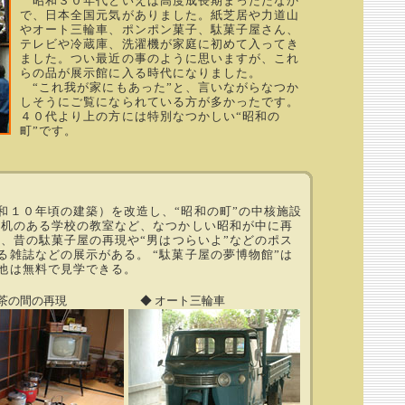
昭和３０年代といえば高度成長期まっただなか
で、日本全国元気がありました。紙芝居や力道山
やオート三輪車、ポンポン菓子、駄菓子屋さん、
テレビや冷蔵庫、洗濯機が家庭に初めて入ってき
ました。つい最近の事のように思いますが、これ
らの品が展示館に入る時代になりました。
“これ我が家にもあった”と、言いながらなつか
しそうにご覧になられている方が多かったです。
４０代より上の方には特別なつかしい“昭和の
町”です。
１０年頃の建築）を改造し、“昭和の町”の中核施設
の机のある学校の教室など、なつかしい昭和が中に再
り、昔の駄菓子屋の再現や“男はつらいよ”などのポス
雑誌などの展示がある。 “駄菓子屋の夢博物館”は
他は無料で見学できる。
茶の間の再現
◆ オート三輪車