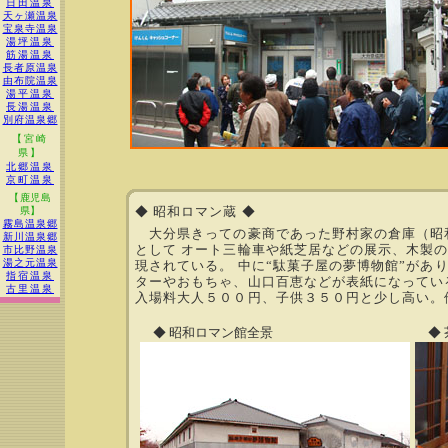
日田温泉
天ヶ瀬温泉
宝泉寺温泉
湯坪温泉
筋湯温泉
長者原温泉
由布院温泉
湯平温泉
長湯温泉
別府温泉郷
【宮崎
県】
北郷温泉
京町温泉
【鹿児島
◆ 昭和ロマン蔵 ◆
県】
霧島温泉郷
大分県きっての豪商であった野村家の倉庫（昭和
新川温泉郷
として オート三輪車や紙芝居などの展示、木製
市比野温泉
湯之元温泉
現されている。 中に“駄菓子屋の夢博物館”があ
指宿温泉
ターやおもちゃ、山口百恵などが表紙になっている
古里温泉
入場料大人５００円、子供３５０円と少し高い。
◆ 昭和ロマン館全景
◆ 