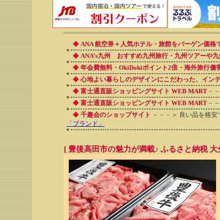
◆
ANA 航空券＋人気ホテル・旅館をバーゲン価格
◆
ANA’s九州 おすすめ九州旅行・九州ツアーや九
◆
年会費無料・OkiDokiポイント2倍・海外旅行
◆
心地よい暮らしのデザインにこだわった、イン
◆
富士通直販ショッピングサイト WEB MART
－
◆
富士通直販ショッピングサイト WEB MART
－
◆
千趣会のショップサイト
－－－＞ 良い品を格安
「ブランド」
[ 豊後高田市の魅力が満載♪ ふるさと納税 大