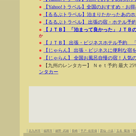
●
【Yahoo!トラベル】全国のおすすめ・お
●
【るるぶトラベル】泊まりたかったあのホ
●
【るるぶトラベル】 出張の宿・ホテル予
●
【ＪＴＢ】 「泊まって良かった」ＪＴＢ
か
●
【ＪＴＢ】 出張・ビジネスホテル予約 
●
【じゃらん】 出張・ビジネスに便利な宿
●
【じゃらん】 全国お風呂自慢の宿！人気
●
【九州のレンタカー】 Ｎｅｔ予約 最大 25%
ンタカー
|
|
|
|
|
|
|
|
北九州市
福岡市
嬉野･武雄
長崎
平戸･佐世保
雲仙･小浜
玉名･菊池
阿