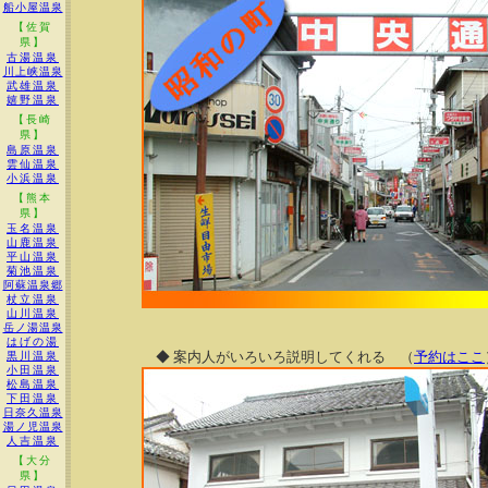
船小屋温泉
【佐賀
県】
古湯温泉
川上峡温泉
武雄温泉
嬉野温泉
【長崎
県】
島原温泉
雲仙温泉
小浜温泉
【熊本
県】
玉名温泉
山鹿温泉
平山温泉
菊池温泉
阿蘇温泉郷
杖立温泉
山川温泉
岳ノ湯温泉
はげの湯
◆ 案内人がいろいろ説明してくれる （
予約はここ
黒川温泉
小田温泉
松島温泉
下田温泉
日奈久温泉
湯ノ児温泉
人吉温泉
【大分
県】