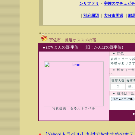
ンサファリ
・
宇佐のマチュピチ
｜
別府周辺
｜
大分市周辺
｜
耶
宇佐市・厳選オススメの宿
● はちまんの郷 宇佐 （旧：かんぽの郷宇佐）
● 特色
多種スポーツ
浴槽がありま
● 料金（一例
い。
部屋人数
食事
2
朝、
● 宿泊は下記
写真提供：るるぶトラベル
●
【Yahoo!トラベル】九州でおすすめのホ