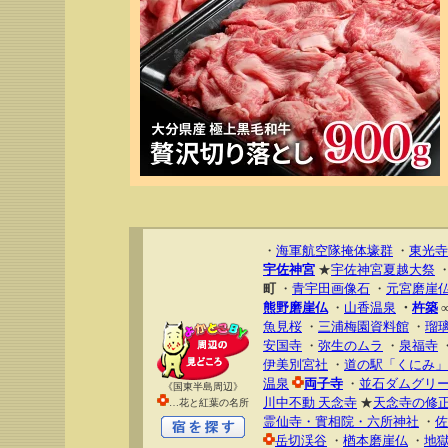
・
海軍航空隊掩体壕群
・
東光寺
宇佐神宮
★
宇佐神宮夏越大祭
町
・
青宇田画像石
・
元宮磨崖
熊野磨崖仏
・
山香温泉
・
杵築
魚見桜
・
三浦梅園資料館
・
瑠
安国寺
・
弥生のムラ
・
泉福寺
伊美別宮社
・
道の駅「くにみ」
温泉
両子寺
・
並石ダムグリ
《国東半島周辺》
川中不動 天念寺
★
天念寺の修
…花と紅葉の名所
霊仙寺・實相院・六所神社
・
佐
岳切渓谷
・
楢本磨崖仏
・
地