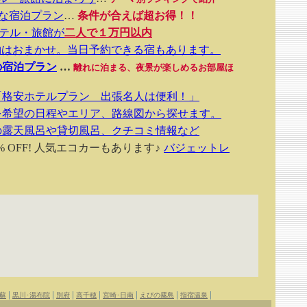
得な宿泊プラン
…
条件が合えば超お得！！
テル・旅館が
二人で１万円以内
約はおまかせ。当日予約できる宿もあります。
の宿泊プラン
…
離れに泊まる、夜景が楽しめるお部屋ほ
「格安ホテルプラン 出張名人は便利！」
を希望の日程やエリア、路線図から探せます。
の露天風呂や貸切風呂、クチコミ情報など
 OFF! 人気エコカーもあります♪
バジェットレ
|
|
|
|
|
|
|
蘇
黒川･湯布院
別府
高千穂
宮崎･日南
えびの霧島
指宿温泉