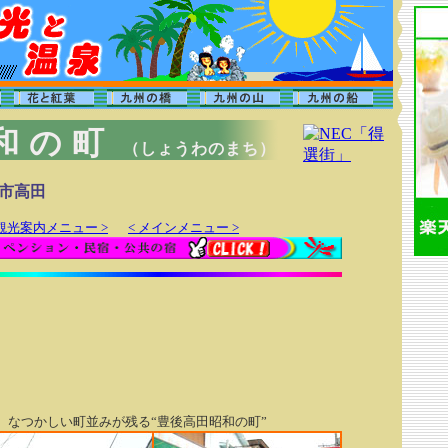
和の町
（しょうわのまち）
市高田
州観光案内メニュー >
< メインメニュー >
。なつかしい町並みが残る“豊後高田昭和の町”