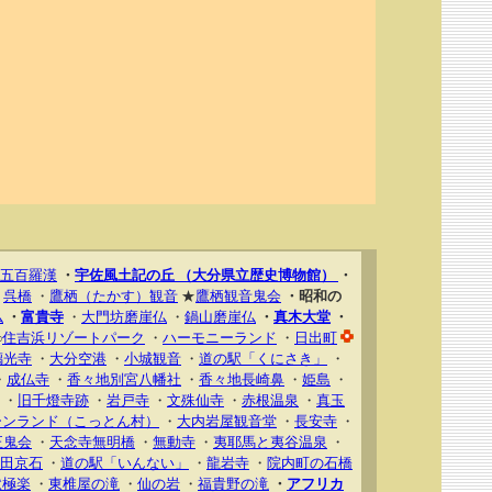
五百羅漢
・
宇佐風土記の丘 （大分県立歴史博物館）
・
・
呉橋
・
鷹栖（たかす）観音
★
鷹栖観音鬼会
・昭和の
仏
・
富貴寺
・
大門坊磨崖仏
・
鍋山磨崖仏
・
真木大堂
・
∞
住吉浜リゾートパーク
・
ハーモニーランド
・
日出町
璃光寺
・
大分空港
・
小城観音
・
道の駅「くにさき」
・
・
成仏寺
・
香々地別宮八幡社
・
香々地長崎鼻
・
姫島
・
・
旧千燈寺跡
・
岩戸寺
・
文殊仙寺
・
赤根温泉
・
真玉
ーンランド（こっとん村）
・
大内岩屋観音堂
・
長安寺
・
正鬼会
・
天念寺無明橋
・
無動寺
・
夷耶馬と夷谷温泉
・
田京石
・
道の駅「いんない」
・
龍岩寺
・
院内町の石橋
獄極楽
・
東椎屋の滝
・
仙の岩
・
福貴野の滝
・
アフリカ