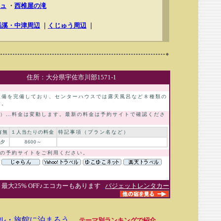
ュ
・
西椎屋の滝
馬溪・中津周辺
｜
くじゅう周辺
｜
住所：大分県宇佐市川部1571-1
設備を完備しており、センターハウスでは露天風呂など８種類の
す。
）…料金は変動します。最新の料金は予約サイトで確認くださ
有無
１人当たりの料金
特記事項（プラン名など）
夕
8600～
の予約サイトをご利用ください。
● 最大25% OFF♪エコカーもあります
バジェットレンタカー
テル・旅館に泊まろう
…
テーマ別ランキングで紹介