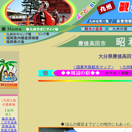
昭
豊後高田市
大分県豊後高田
< 国東半島観光マップ >
< 九
♪九州人気
の温泉地
【福岡
県】
脇田温泉
二日市温泉
◆ ほんの最近までどこの地方にもあった
原鶴温泉
筑後川温泉