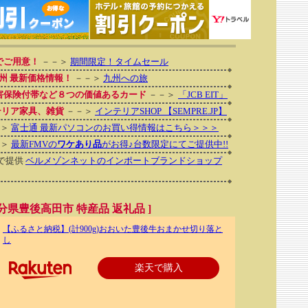
でご用意！
－－＞
期間限定！タイムセール
州 最新価格情報！
－－＞
九州への旅
傷害保険付帯など８つの価値あるカード
－－＞
「JCB EIT」
テリア家具、雑貨
－－＞
インテリアSHOP 【SEMPRE.JP】
－＞
富士通 最新パソコンのお買い得情報はこちら＞＞＞
－＞
最新FMVの
ワケあり品
がお得♪台数限定にてご提供中!!
で提供
ベルメゾンネットのインポートブランドショップ
分県豊後高田市 特産品 返礼品 ]
【ふるさと納税】(計900g)おおいた豊後牛おまかせ切り落と
し
楽天で購入