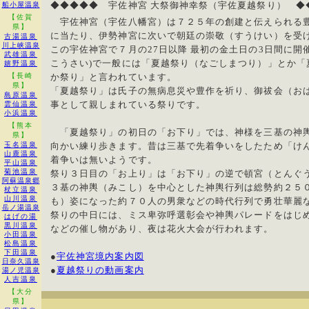
◆◆◆◆◆ 宇佐神宮 大祭御神幸祭（宇佐夏越祭り） ◆
船小屋温泉
【佐賀
宇佐神宮（宇佐八幡宮）は７２５年の創建と伝えられる豊
県】
に当たり、伊勢神宮に次いで朝廷の崇敬（すうけい）を受
古湯温泉
川上峡温泉
この宇佐神宮で７月の27日以降 最初の金土日の3日間に開
武雄温泉
こうさい)で一般には「夏越祭り（なごしまつり）」とか「
嬉野温泉
【長崎
か祭り」と言われています。
県】
「夏越祭り」は氏子の無病息災や豊作を祈り、御祓会（お
島原温泉
事として親しまれている祭りです。
雲仙温泉
小浜温泉
【熊本
「夏越祭り」の初日の「お下り」では、神様を三基の神輿
県】
玉名温泉
向かい練り歩きます。昔は三基で先着争いをしたため「け
山鹿温泉
着争いは無いようです。
平山温泉
菊池温泉
祭り３日目の「お上り」は「お下り」の逆で頓宮（とんぐ
阿蘇温泉郷
３基の神輿（みこし）を中心とした神輿行列は総勢約２５
杖立温泉
山川温泉
も）姿になった約７０人の男衆などの時代行列で勇壮華麗
岳ノ湯温泉
祭りの中日には、ミス卑弥呼選彰会や神輿パレードをはじ
はげの湯
黒川温泉
などの催し物があり、夜は花火大会が行われます。
小田温泉
松島温泉
下田温泉
●
宇佐神宮境内案内図
日奈久温泉
●
夏越祭りの動画案内
湯ノ児温泉
人吉温泉
【大分
県】