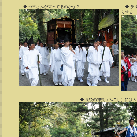
◆ 神主さんが乗ってるのかな？
◆ 祭
りする
◆ 最後の神輿（みこし）には