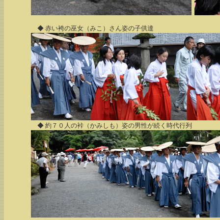
◆ 赤い袴の巫女（みこ）さん姿の子供達
◆ 約７０人の裃（かみしも）姿の男性が続く時代行列