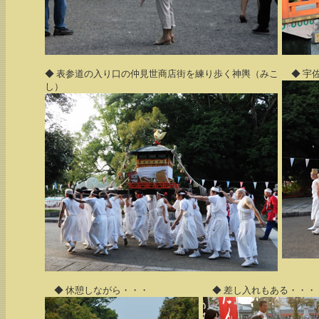
◆ 表参道の入り口の仲見世商店街を練り歩く神輿（みこ
◆ 宇
し）
◆ 休憩しながら・・・
◆ 差し入れもある・・・