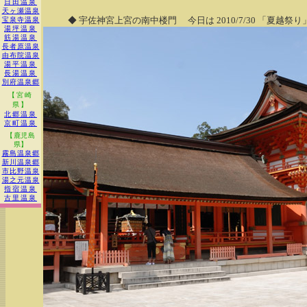
日田温泉
天ヶ瀬温泉
◆ 宇佐神宮上宮の南中楼門 今日は 2010/7/30 「夏
宝泉寺温泉
湯坪温泉
筋湯温泉
長者原温泉
由布院温泉
湯平温泉
長湯温泉
別府温泉郷
【宮崎
県】
北郷温泉
京町温泉
【鹿児島
県】
霧島温泉郷
新川温泉郷
市比野温泉
湯之元温泉
指宿温泉
古里温泉