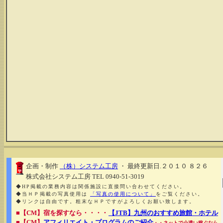
企画・制作
（株）システム工房
・ 最終更新日.２０１０ ８２６
株式会社システム工房 TEL 0940-51-3019
◆HP掲載の業務内容は関係施設に直接問い合わせてください。
◆当ＨＰ掲載の写真使用は
「写真の使用について」
をご覧ください。
◆リンクは自由です。粗末なＨＰですがよろしくお願い致します。
■【CM】宿を探すなら・・・・
【JTB】九州のおすすめ旅館・ホテル
■【CM】
アフィリエイト・プログラムのご紹介
・・ネットで小遣い稼ぐなら