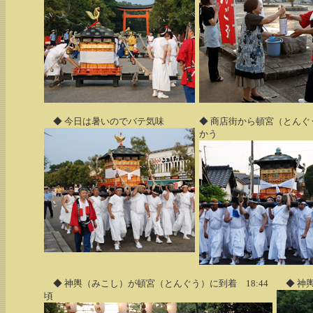
◆ 今日は暑いのでバテ気味
◆ 商店街から頓宮（とんぐ
かう
◆ 神輿（みこし）が頓宮（とんぐう）に到着 18:44
◆ 神
頃