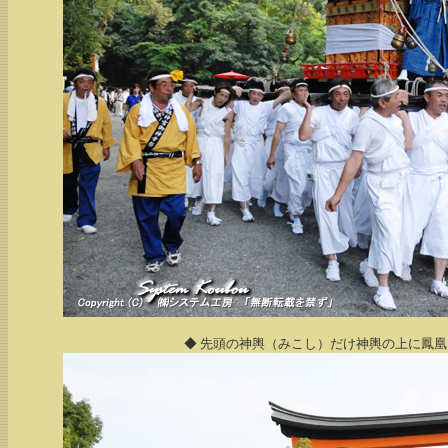
◆ 先頭の神輿（みこし）だけ神輿の上に鳳