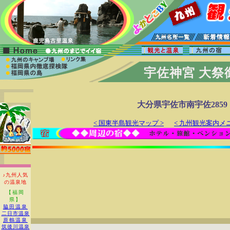
宇佐神宮 大祭
大分県宇佐市南宇佐2859
< 国東半島観光マップ >
< 九州観光案内メニ
♪九州人気
の温泉地
【福岡
県】
脇田温泉
二日市温泉
原鶴温泉
筑後川温泉