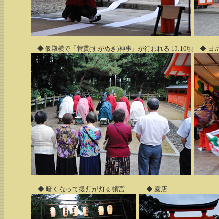
◆ 仮殿横で「菅貫(すがぬき)神事」が行われる 19:10頃
◆ 日
◆ 暗くなって提灯が灯る頓宮
◆ 露店