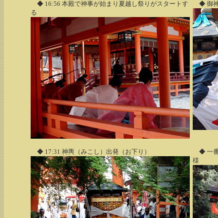
◆ 16:56 本殿で神事が始まり夏越し祭りがスタートす
◆ 御
る
◆ 17:31 神輿（みこし）出発（お下り）
◆ 一
様