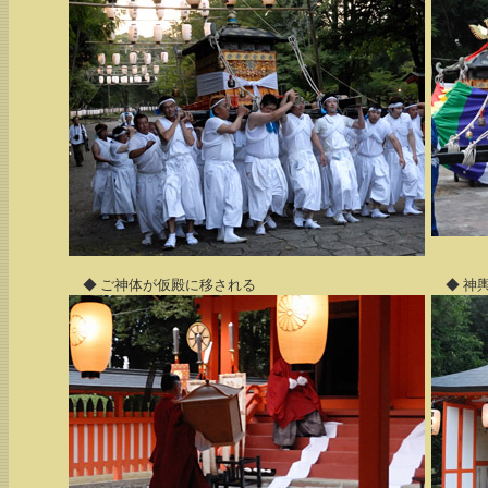
◆ ご神体が仮殿に移される
◆ 神