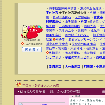
・
海軍航空隊掩体壕群
・
東光寺五百羅漢
宇佐神宮
★宇佐神宮夏越大祭
・
呉橋
・
鷹
町
・
青宇田画像石
・
元宮磨崖仏
・
富貴寺
熊野磨崖仏
・
山香温泉
・
杵築
∞
住吉浜リゾ
魚見桜
・
三浦梅園資料館
・
瑠璃光寺
・
大
安国寺
・
弥生のムラ
・
泉福寺
・
成仏寺
・
伊美別宮社
・
道の駅「くにみ」
・
旧千燈
温泉
両子寺
・
並石ダムグリーンランド（
《国東半島周辺》
川中不動 天念寺
★
天念寺の修正鬼会
・
天
…花と紅葉の名所
霊仙寺・實相院・六所神社
・
佐田京石
・
岳切渓谷
・
楢本磨崖仏
・
地獄極楽
・
東
ンサファリ
・
宇佐のマチュピチュ
・
西椎
｜
別府周辺
｜
大分市周辺
｜
耶馬溪・中津
宇佐市・厳選オススメの宿
● はちまんの郷 宇佐 （旧：かんぽの郷宇佐）
住
● 特色
多種スポーツ設備を完備し
浴槽があります。