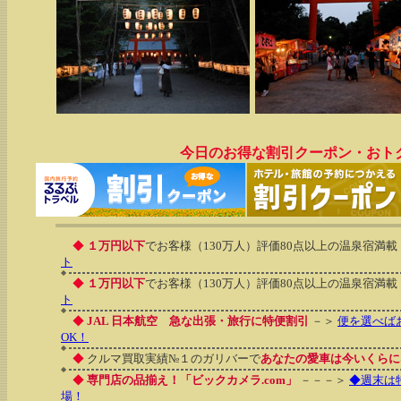
今日のお得な割引クーポン・おト
◆
１万円以下
でお客様（130万人）評価80点以上の温泉宿満載
ト
◆
１万円以下
でお客様（130万人）評価80点以上の温泉宿満載
ト
◆
JAL 日本航空 急な出張・旅行に特便割引
－＞
便を選べば
OK！
◆
クルマ買取実績№１のガリバーで
あなたの愛車は今いくらに
◆
専門店の品揃え！「ビックカメラ.com」
－－－＞
◆週末は
場！