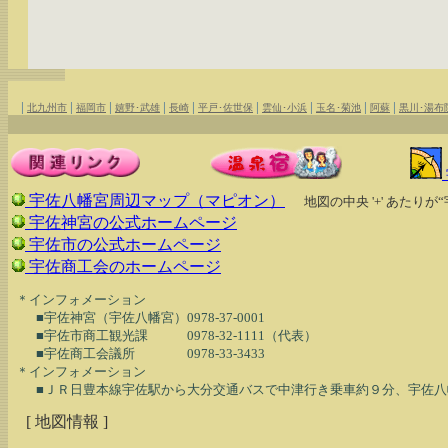
|
|
|
|
|
|
|
|
|
北九州市
福岡市
嬉野･武雄
長崎
平戸･佐世保
雲仙･小浜
玉名･菊池
阿蘇
黒川･湯布
宇佐八幡宮周辺マップ（マピオン）
地図の中央 '+' あたり
宇佐神宮の公式ホームページ
宇佐市の公式ホームページ
宇佐商工会のホームページ
  ＊インフォメーション

　　■宇佐神宮（宇佐八幡宮）0978-37-0001

　　■宇佐市商工観光課　　　0978-32-1111（代表）

　　■宇佐商工会議所　　　　0978-33-3433

  ＊インフォメーション

[ 地図情報 ]