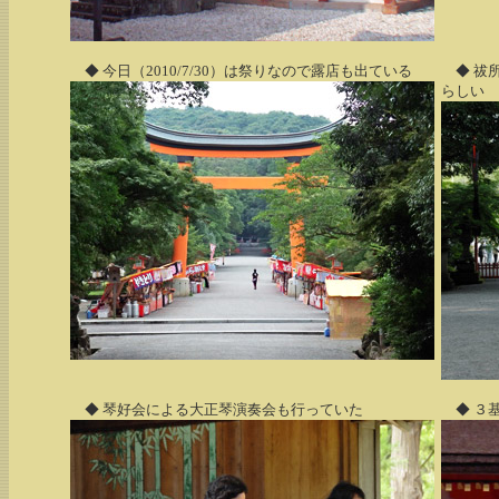
◆ 今日（2010/7/30）は祭りなので露店も出ている
◆ 祓
らしい
◆ 琴好会による大正琴演奏会も行っていた
◆ ３