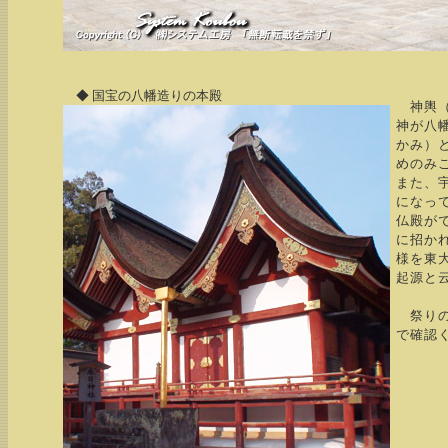
◆ 国宝の八幡造りの本殿
神輿（
神が八
かみ）
めのみ
また、
になっ
仏殿が
に招か
様を東
起源と
祭りの
で確認