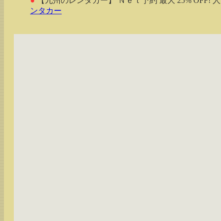
●
【九州のレンタカー】 Ｎｅｔ予約 最大 25% OFF!
ンタカー