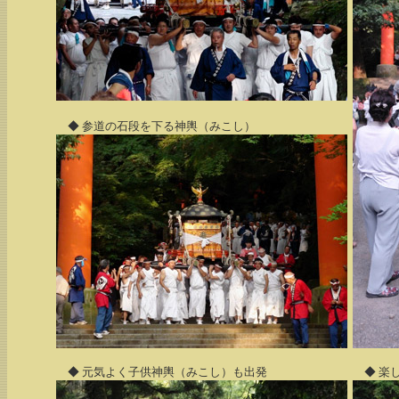
◆ 参道の石段を下る神輿（みこし）
◆ 元気よく子供神輿（みこし）も出発
◆ 楽