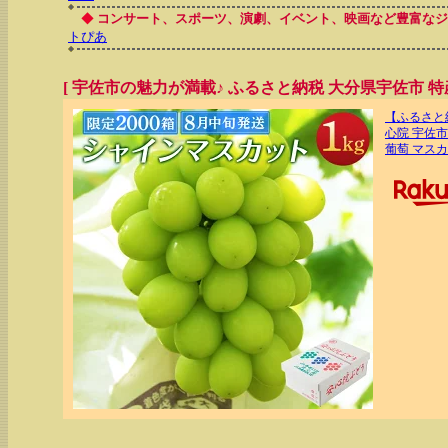
◆
コンサート、スポーツ、演劇、イベント、映画など豊富なジ
トぴあ
[ 宇佐市の魅力が満載♪ ふるさと納税 大分県宇佐市 特産
【ふるさと納
心院 宇佐市
葡萄 マスカ