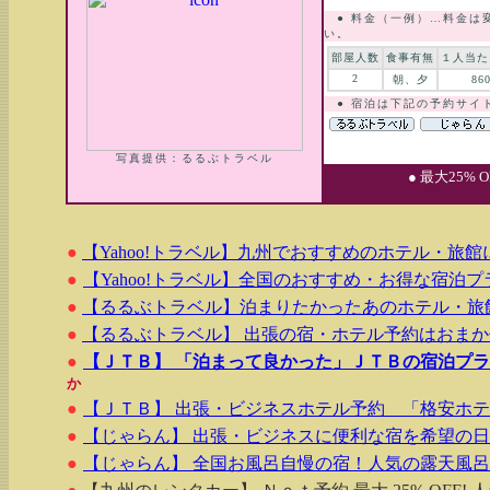
● 料金（一例）…料金は
い。
部屋人数
食事有無
１人当た
2
朝、夕
86
● 宿泊は下記の予約サイ
写真提供：るるぶトラベル
● 最大25%
●
【Yahoo!トラベル】九州でおすすめのホテル・旅
●
【Yahoo!トラベル】全国のおすすめ・お得な宿泊プ
●
【るるぶトラベル】泊まりたかったあのホテル・旅
●
【るるぶトラベル】 出張の宿・ホテル予約はおま
●
【ＪＴＢ】 「泊まって良かった」ＪＴＢの宿泊プ
か
●
【ＪＴＢ】 出張・ビジネスホテル予約 「格安ホ
●
【じゃらん】 出張・ビジネスに便利な宿を希望の
●
【じゃらん】 全国お風呂自慢の宿！人気の露天風