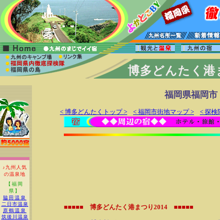
博多どんたく港ま
福岡県福岡市
< 博多どんたくトップ >
< 福岡市街地マップ >
< 探検
♪九州人気
の温泉地
【福岡
県】
脇田温泉
二日市温泉
■■■■■ 博多どんたく港まつり2014 ■■■■■
原鶴温泉
筑後川温泉