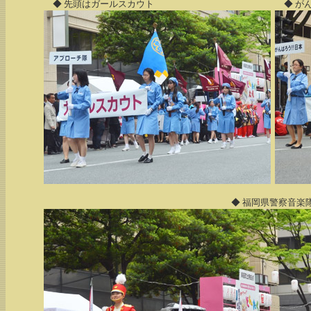
◆ 先頭はガールスカウト
◆ がん
◆ 福岡県警察音楽