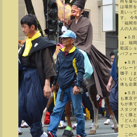
向を凝
は場所
見いっ
す。 今
「福岡
人の人
●５月
は、福
歌謡シ
パフォ
●５月
パレー
囃子（
い）な
体も企
●５月
も東京
ちが来
スタジオ
たく隊
「どん
すごい
このペ