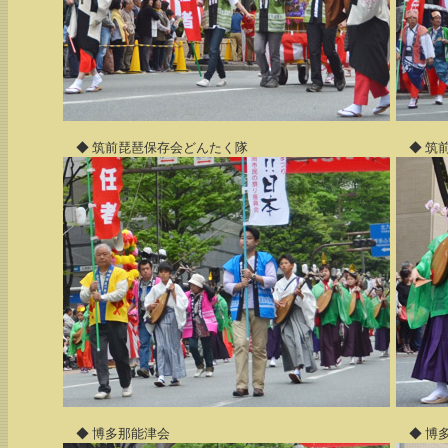
◆ 筑前琵琶保存会どんたく隊
◆ 筑
◆ 博多那能津会
◆ 博