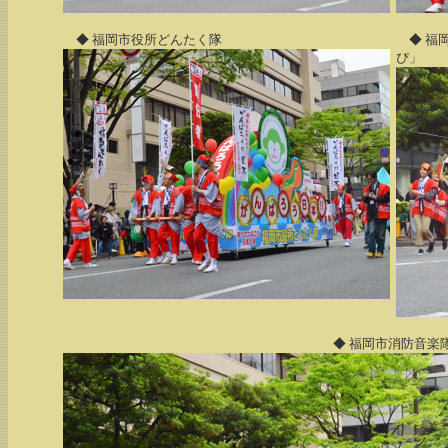
◆ 福岡市役所どんたく隊
◆ 福
ぴ」
◆ 福岡市消防音楽