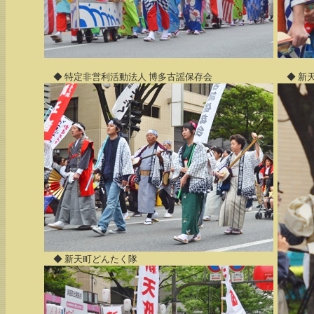
◆ 特定非営利活動法人 博多古謡保存会
◆ 新
◆ 新天町どんたく隊