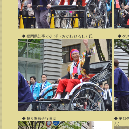
◆ 福岡県知事 小川 洋（おがわ ひろし）氏
◆ ゲ
◆ 祭り振興会役員団
◆ 第4
ん）