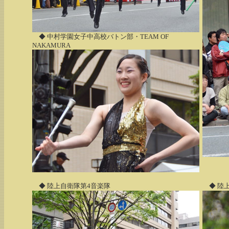
◆ 中村学園女子中高校バトン部・TEAM OF
NAKAMURA
◆ 陸上自衛隊第4音楽隊
◆ 陸上