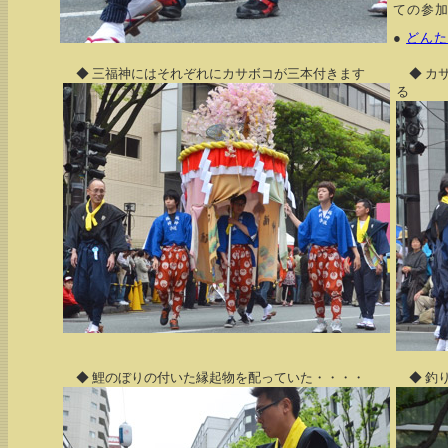
ての参
●
どんた
◆ 三福神にはそれぞれにカサボコが三本付きます
◆ カ
る
◆ 鯉のぼりの付いた縁起物を配っていた・・・・
◆ 釣