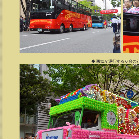
◆ 西鉄が運行する６台の