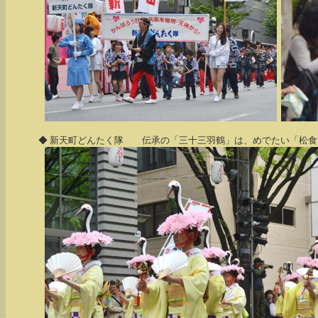
◆ 新天町どんたく隊 伝承の「三十三羽鶴」は、めでたい「松食