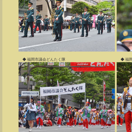
◆ 福岡市議会どんたく隊
◆ 福