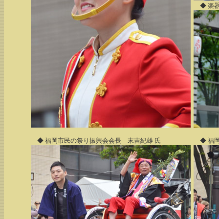
◆ 楽
◆ 福岡市民の祭り振興会会長 末吉紀雄 氏
◆ 福岡