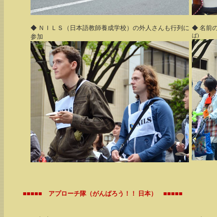
◆ ＮＩＬＳ（日本語教師養成学校）の外人さんも行列に
◆ 名前
ば)
参加
■■■■■ アプローチ隊（がんばろう！！ 日本） ■■■■■