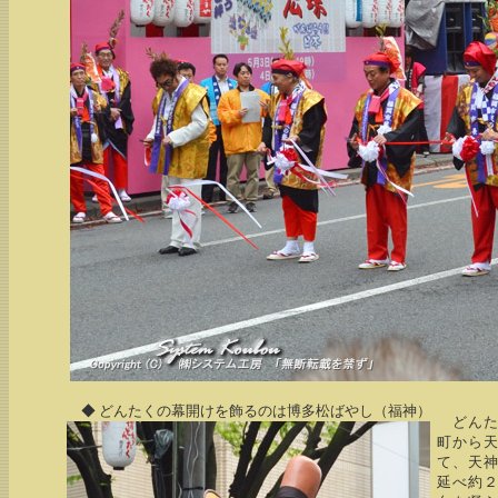
◆ どんたくの幕開けを飾るのは博多松ばやし（福神）
どんた
町から
て、天神
延べ約