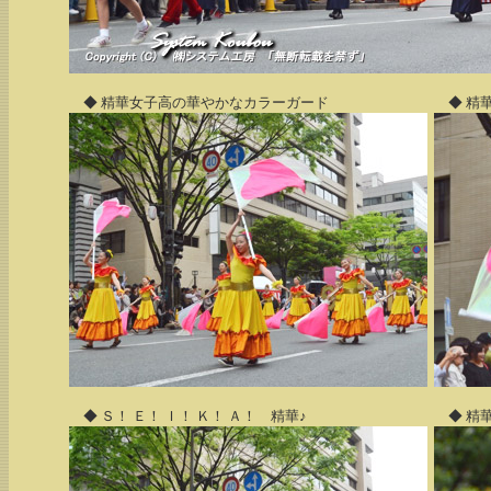
◆ 精華女子高の華やかなカラーガード
◆ 精
◆ Ｓ！ Ｅ！ Ｉ！ Ｋ！ Ａ！ 精華♪
◆ 精