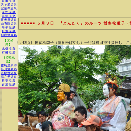
日田温泉
天ヶ瀬温泉
宝泉寺温泉
湯坪温泉
筋湯温泉
長者原温泉
■■■■■ ５月３日 『どんたく』のルーツ 博多松囃子（博
由布院温泉
湯平温泉
長湯温泉
別府温泉郷
【宮崎
◆ 【8：42頃】 博多松囃子（博多松ばやし）一行は櫛田神社参拝し、
県】
北郷温泉
京町温泉
【鹿児島
県】
霧島温泉郷
新川温泉郷
市比野温泉
湯之元温泉
指宿温泉
古里温泉