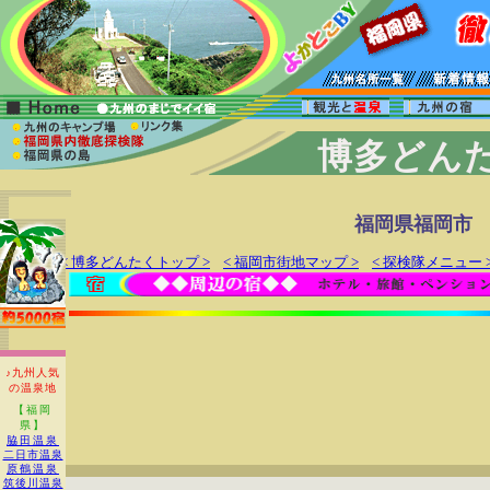
博多どんた
福岡県福岡市
< 博多どんたくトップ >
< 福岡市街地マップ >
< 探検隊メニュー 
♪九州人気
の温泉地
【福岡
県】
脇田温泉
二日市温泉
原鶴温泉
筑後川温泉