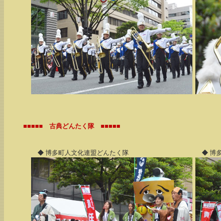
■■■■■ 古典どんたく隊 ■■■■■
◆ 博多町人文化連盟どんたく隊
◆ 博