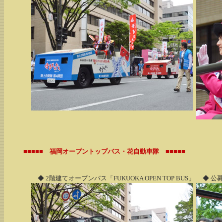
■■■■■ 福岡オープントップバス・花自動車隊 ■■■■■
◆ 2階建てオープンバス「FUKUOKA OPEN TOP BUS」
◆ 公