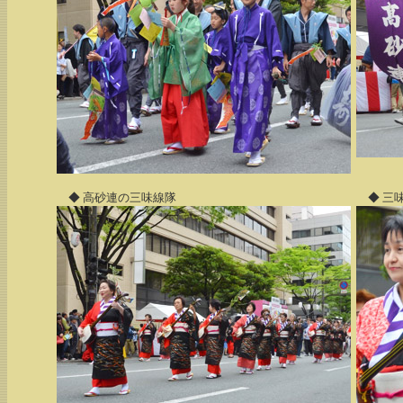
◆ 高砂連の三味線隊
◆ 三