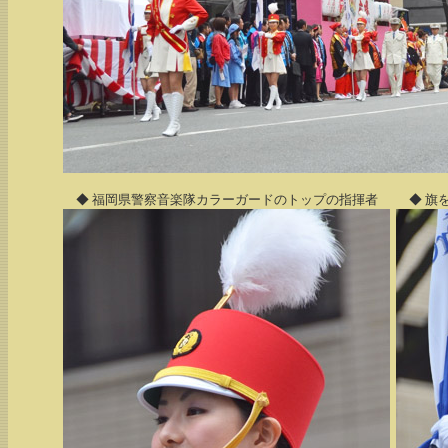
◆ 福岡県警察音楽隊カラーガードのトップの指揮者
◆ 旗をふ