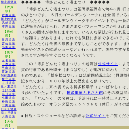
◆◆◆◆◆ 博多どんたく港まつり ◆◆◆◆◆
船小屋温泉
【佐賀
「博多どんたく港まつり」は福岡県福岡市で毎年5月3日と
県】
のひとつです。 ５月のゴールデンウィークには全国でいろ
古湯温泉
川上峡温泉
「どんたく」がゴールデンウィーク中のイベントでは一番の
武雄温泉
に演舞台が設けられ、さまざまなパフォーマンスが行われ
嬉野温泉
【長崎
くさんの団体が参加しますので、いろんな演技が行われ見ご
県】
「総踊り」があります。だれでも気軽に参加できるので、
島原温泉
す。どんたくは最後の最後まで楽しむことができます。 ま
雲仙温泉
小浜温泉
発表やゲストの歌謡ショーなどが行われます。無料ですが
【熊本
されますが毎年すぐになくなるそうです。
県】
玉名温泉
この「博多どんたく港まつり」の起源は
公式サイト
によ
山鹿温泉
平山温泉
賀の行事である松囃子（まつばやし）が地方に伝わり、こ
菊池温泉
ものである。 「博多松ばやし」は筑前国続風土記（貝原益軒
阿蘇温泉郷
杖立温泉
記されており、８００年以上の歴史ある祭りです。
山川温泉
「どんたく」古来の姿である博多松囃子（まつばやし）は
岳ノ湯温泉
はげの湯
り歩いていたようです。
博多町家ふるさと館
にその模型展
黒川温泉
小田温泉
また、「どんたく」の名称は、明治時代に一時禁止されて
松島温泉
始めたもので、オランダ語のＺｏｎｄａｇ（休日）がその
下田温泉
日奈久温泉
湯ノ児温泉
● 日程・スケジュールなどの詳細は
公式サイト
をご覧くだ
人吉温泉
【大分
県】