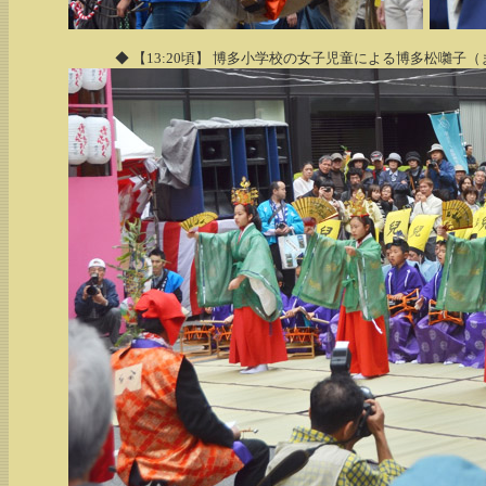
◆ 【13:20頃】 博多小学校の女子児童による博多松囃子