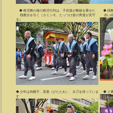
◆ 稚児舞の後の稚児行列は、子供達が舞姫を乗せた
◆ 桟
桟敷台を引く（カミシモ、たっつけ姿の男達が見守
赤い緋
る）
◆ 少年は烏帽子、直垂（ひたたれ）、太刀を持っていま
◆ ２
す