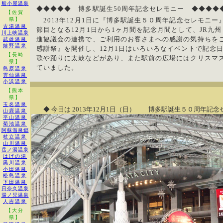
船小屋温泉
◆◆◆◆◆ 博多駅誕生50周年記念セレモニー ◆◆◆◆
【佐賀
県】
2013年12月1日に『博多駅誕生５０周年記念セレモニー
古湯温泉
節目となる12月1日から1ヶ月間を記念月間として、JR九
川上峡温泉
進協議会の連携で、ご利用のお客さまへの感謝の気持ちをこ
武雄温泉
嬉野温泉
感謝祭』を開催し、12月1日はいろいろなイベントで記念
【長崎
歌や踊りに太鼓などがあり、また駅前の広場にはクリスマ
県】
ていました。
島原温泉
雲仙温泉
小浜温泉
【熊本
県】
玉名温泉
◆ 今日は 2013年12月1日（日） 博多駅誕生５０周年記念セレ
山鹿温泉
平山温泉
菊池温泉
阿蘇温泉郷
杖立温泉
山川温泉
岳ノ湯温泉
はげの湯
黒川温泉
小田温泉
松島温泉
下田温泉
日奈久温泉
湯ノ児温泉
人吉温泉
【大分
県】