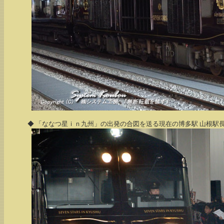
◆ 「ななつ星ｉｎ九州」の出発の合図を送る現在の博多駅 山根駅長