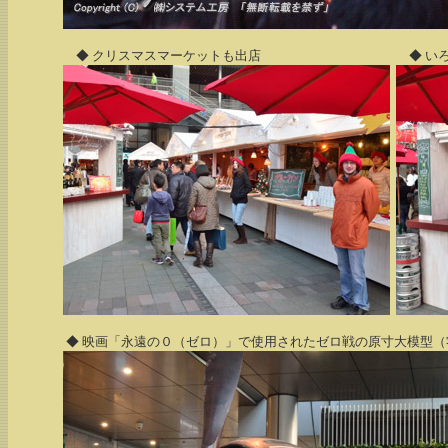
◆ クリスマスマーケットも出店
◆ い
◆ 映画「永遠の０（ゼロ）」で使用されたゼロ戦の原寸大模型