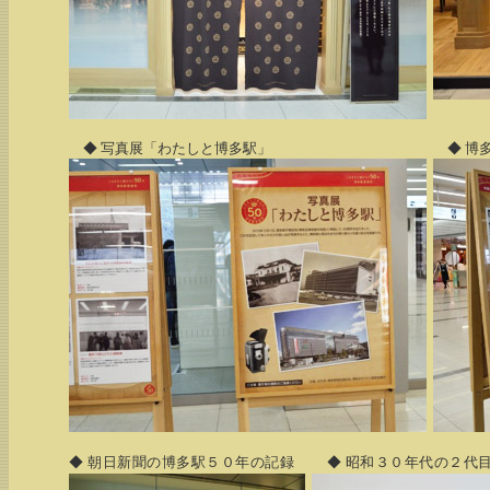
◆ 写真展「わたしと博多駅」
◆ 博
◆ 朝日新聞の博多駅５０年の記録
◆ 昭和３０年代の２代