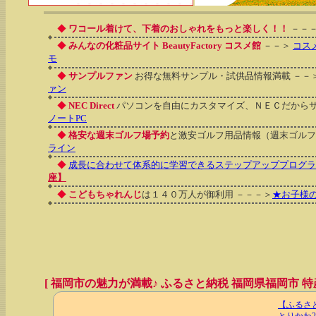
◆
ワコール着けて、下着のおしゃれをもっと楽しく！！
－－
◆
みんなの化粧品サイト BeautyFactory コスメ館
－－＞
コス
モ
◆
サンプルファン
お得な無料サンプル・試供品情報満載 －－
ァン
◆
NEC Direct
パソコンを自由にカスタマイズ、ＮＥＣだから
ノートPC
◆
格安な週末ゴルフ場予約
と激安ゴルフ用品情報（週末ゴルフ
ライン
◆
成長に合わせて体系的に学習できるステップアッププログラ
座】
◆
こどもちゃれんじ
は１４０万人が御利用 －－－＞
★お子様
[ 福岡市の魅力が満載♪ ふるさと納税 福岡県福岡市 特産
【ふるさ