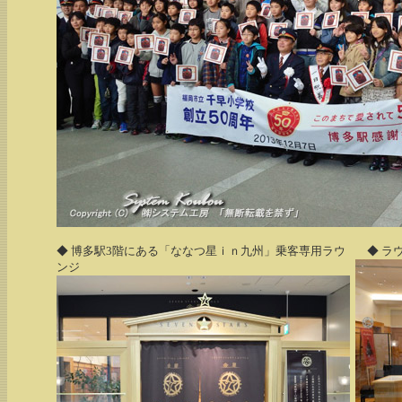
◆ 博多駅3階にある「ななつ星ｉｎ九州」乗客専用ラウ
◆ ラ
ンジ