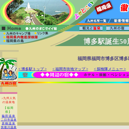
博多駅誕生5
福岡県福岡市博多区博多
< 博多駅トップ >
< 福岡市街地マップ >
< 探検隊メニュー >
♪九州人気
の温泉地
【福岡
県】
脇田温泉
二日市温泉
原鶴温泉
筑後川温泉