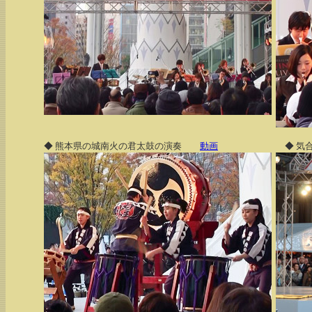
◆ 熊本県の城南火の君太鼓の演奏
動画
◆ 気