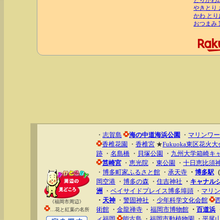
とりかわ2
やきとり 
かわ とり
おつまみ
・
志賀島
海の中道海浜公園
・
マリンワー
香椎花園
・
香椎宮
★
Fukuoka東区花火大
跡
・
名島橋
・
貝塚公園
・
九州大学箱崎キ
筥崎宮
・
恵光院
・
東公園
・
十日恵比須
・
博多町家ふるさと館
・
承天寺
・
博多駅
（
岡空港
・
博多の森
・
住吉神社
・
キャナル
洲
・
ベイサイドプレイス博多埠頭
・
マリ
・
天神
・
警固神社
・
少年科学文化会館
《福岡市周辺》
術館
・
金龍禅寺
・
福岡市博物館
・
百道浜
…花と紅葉の名所
ィ福岡
能古島
・
福岡市動植物園
・
平尾