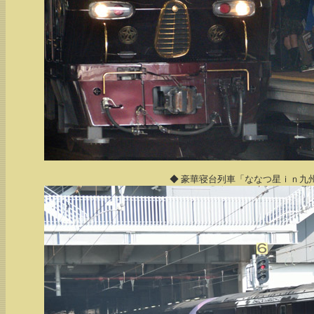
◆ 豪華寝台列車「ななつ星ｉｎ九