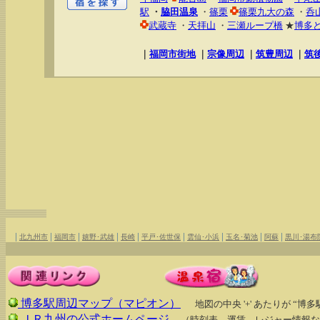
駅
・
脇田温泉
・
篠栗
篠栗九大の森
・
呑
武蔵寺
・
天拝山
・
三瀬ループ橋
★
博多
｜
福岡市街地
｜
宗像周辺
｜
筑豊周辺
｜
筑
|
|
|
|
|
|
|
|
|
北九州市
福岡市
嬉野･武雄
長崎
平戸･佐世保
雲仙･小浜
玉名･菊池
阿蘇
黒川･湯布
博多駅周辺マップ（マピオン）
地図の中央 '+' あたりが “博
ＪＲ九州の公式ホームページ
（時刻表、運賃、レジャー情報な