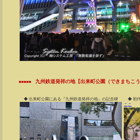
九州鉄道発祥の地【出来町公園（できまちこ
■■■■■
◆ 出来町公園にある『九州鉄道発祥の地』の記念碑
◆ 初
ここ