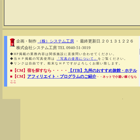
企画・制作
（株）システム工房
・ 最終更新日.２０１３１２２６
株式会社システム工房 TEL 0940-51-3019
◆HP掲載の業務内容は関係施設に直接問い合わせてください。
◆当ＨＰ掲載の写真使用は
「写真の使用について」
をご覧ください。
◆リンクは自由です。粗末なＨＰですがよろしくお願い致します。
■【CM】宿を探すなら・・・・
【JTB】九州のおすすめ旅館・ホテル
■【CM】
アフィリエイト・プログラムのご紹介
・・ネットで小遣い稼ぐなら
ここ