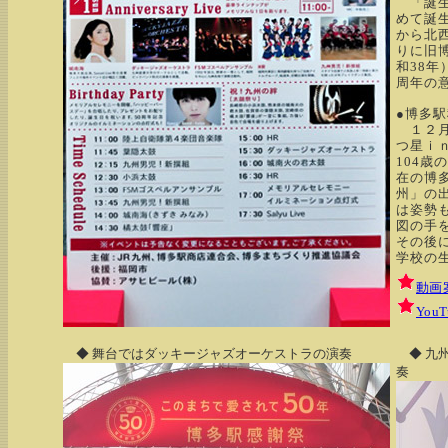
「誕生
めて誕
から北
りに旧博
和38年
周年の
●博多
１２月
つ星ｉ
104
在の博
州」の出
は姿勢
図の手
その後
学校の
動画
You
◆ 舞台ではダッキージャズオーケストラの演奏
◆ 九
奏