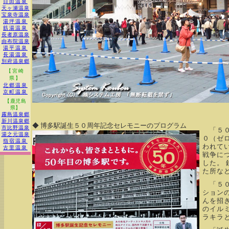
日田温泉
天ヶ瀬温泉
宝泉寺温泉
湯坪温泉
筋湯温泉
長者原温泉
由布院温泉
湯平温泉
長湯温泉
別府温泉郷
【宮崎
県】
北郷温泉
京町温泉
【鹿児島
県】
霧島温泉郷
新川温泉郷
◆ 博多駅誕生５０周年記念セレモニーのプログラム
市比野温泉
「５０
湯之元温泉
０（ゼ
指宿温泉
われて
古里温泉
戦争に
した。
た所な
「５０
ションの
んを招
のイル
ラキラ