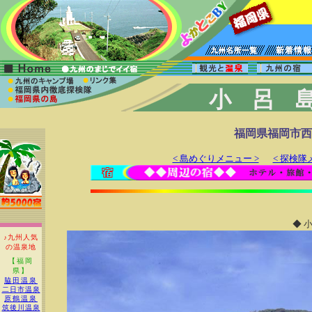
小呂
福岡県福岡市西
< 島めぐりメニュー >
< 探検隊
◆ 小
♪九州人気
の温泉地
【福岡
県】
脇田温泉
二日市温泉
原鶴温泉
筑後川温泉