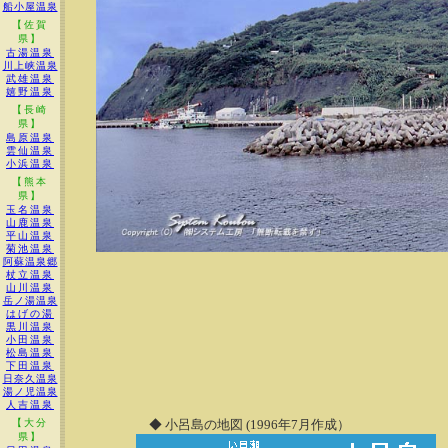
船小屋温泉
【佐賀
県】
古湯温泉
川上峡温泉
武雄温泉
嬉野温泉
【長崎
県】
島原温泉
雲仙温泉
小浜温泉
【熊本
県】
玉名温泉
山鹿温泉
平山温泉
菊池温泉
阿蘇温泉郷
杖立温泉
山川温泉
岳ノ湯温泉
はげの湯
黒川温泉
小田温泉
松島温泉
下田温泉
日奈久温泉
湯ノ児温泉
人吉温泉
【大分
◆ 小呂島の地図 (1996年7月作成）
県】