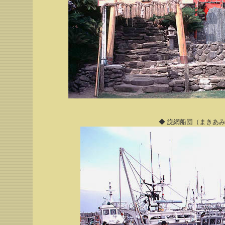
◆ 旋網船団（まきあみ