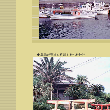
◆ 島民が豊漁を祈願する七社神社