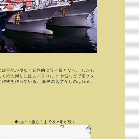
は平地が少なく必然的に段々畑となる。 しかし
なく畑の周りには古いフロおけ や缶などで雨水を
て作物を作っている。 島民の苦労がしのばれる。
◆ 山の中腹近くまで段々畑が続く