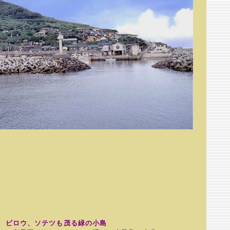
ビロウ、ソテツも茂る緑の小島