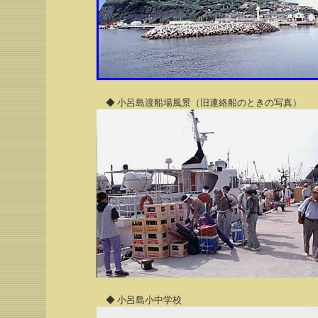
◆ 小呂島渡船場風景（旧連絡船のときの写真）
◆ 小呂島小中学校