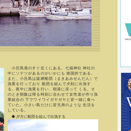
小呂島港のすぐ近くにある。七福神社 神社の
中にソテツがあるのがいかにも 南国的である。
また、小呂島は旋網船団（まきあみせんだん）で
漁業を行っており 船団を組んで夕刻に出漁す
る。夜中に漁業を行い、朝港に戻って くる。そ
のとき朝飯は帰る時刻に合わせて女性達が作り漁
業組合の 下でワイワイガヤガヤと皆一緒に食べ
ていた。小さい島だけに皆兄弟のような 生活を
している。
◆ 夕方に船団を組んで出漁する