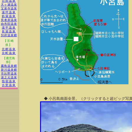
日田温泉
天ヶ瀬温泉
宝泉寺温泉
湯坪温泉
筋湯温泉
長者原温泉
由布院温泉
湯平温泉
長湯温泉
別府温泉郷
【宮崎
県】
北郷温泉
京町温泉
【鹿児島
県】
霧島温泉郷
新川温泉郷
市比野温泉
湯之元温泉
指宿温泉
古里温泉
◆ 小呂島南面全景。（クリックすると超ビッグ写真 