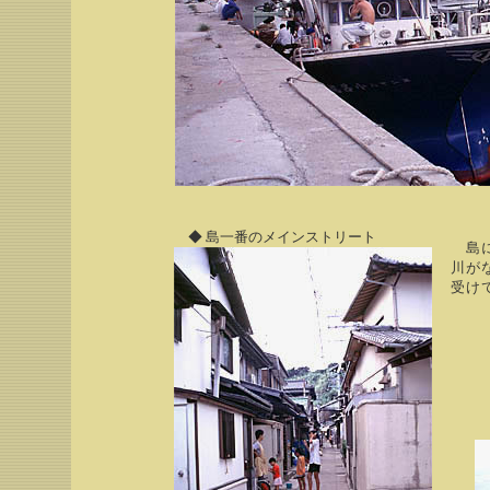
◆ 島一番のメインストリート
島に
川が
受け