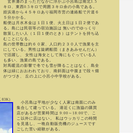
玄界灘のまっただなかに浮かぶ小呂島は南北1.5
キロ、東西0.5キロで周囲３キロ余の小島である。
姪浜港から４５キロあり福岡市営の連絡船で片道６
５分かかる。
船便は月水木金は１日１便、火土日は１日２便であ
る。島には民宿等の宿泊施設は 無いのでゆっくり
散策したい人（１日１便のとき）はテントを持ち込
むことになる。
島の世帯数は約６０家、人口約２３０人で漁業を主
にしている。男性は旋網船団（まきあみせんだん）
で活躍し、 女性は海女として海にもぐっている人
も多い、漁業の島である。
対馬暖流の影響で冬でも雪が降ることはなく、島全
体は緑におおわれており、南斜面は中腹まで段々畑
がつづき、 丘の上に小呂小中学校がある。
83K）
小呂島は平地が少なく人家は南面にのみ
集合して建っている。 港近くに漁協の購買
店があるが営業時間は 9:00～18:00で、こ
こ以外に店はない。 私はウッカリこの時間
を見逃し、一晩自動販売機のジュースです
ごした苦い経験がある。