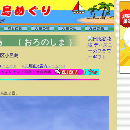
島
（ おろのしま ）
区小呂島
メニュー >
< 九州観光案内メニュー >
呂島全景。