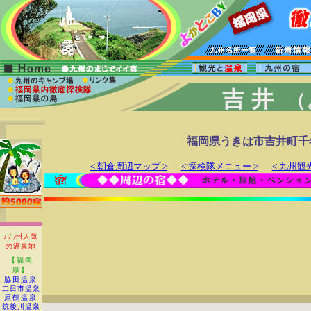
吉井
（
福岡県うきは市吉井町千
< 朝倉周辺マップ >
< 探検隊メニュー >
< 九州観
♪九州人気
の温泉地
【福岡
県】
脇田温泉
二日市温泉
原鶴温泉
筑後川温泉