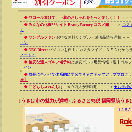
◆
ワコール着けて、下着のおしゃれをもっと楽しく！！
－－
◆
みんなの化粧品サイト BeautyFactory コスメ館
－－＞
コス
モ
◆
サンプルファン
お得な無料サンプル・試供品情報満載 －－
ァン
◆
NEC Direct
パソコンを自由にカスタマイズ、ＮＥＣだから
ノートPC
◆
格安な週末ゴルフ場予約
と激安ゴルフ用品情報（週末ゴルフ
ライン
◆
成長に合わせて体系的に学習できるステップアッププログラ
座】
◆
こどもちゃれんじ
は１４０万人が御利用 －－－＞
★お子様
[ うきは市の魅力が満載♪ ふるさと納税 福岡県筑うきは
【ふるさ