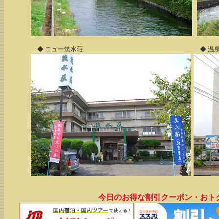
◆ ニュー筑水荘
◆ 温泉
今日のお得な割引クーポン・おト