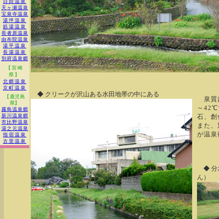
日田温泉
天ヶ瀬温泉
宝泉寺温泉
湯坪温泉
筋湯温泉
長者原温泉
由布院温泉
湯平温泉
長湯温泉
別府温泉郷
【宮崎
県】
北郷温泉
京町温泉
◆ クリークが沢山ある水田地帯の中にある
【鹿児島
泉質は
県】
～42
霧島温泉郷
新川温泉郷
石、創
市比野温泉
また、
湯之元温泉
が温泉
指宿温泉
古里温泉
◆ 分
ん）