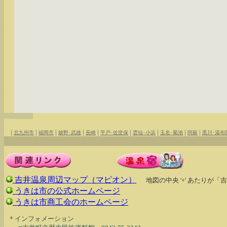
|
|
|
|
|
|
|
|
|
北九州市
福岡市
嬉野･武雄
長崎
平戸･佐世保
雲仙･小浜
玉名･菊池
阿蘇
黒川･湯布
吉井温泉周辺マップ（マピオン）
地図の中央 '+' あたりが
うきは市の公式ホームページ
うきは市商工会のホームページ
  ＊インフォメーション
