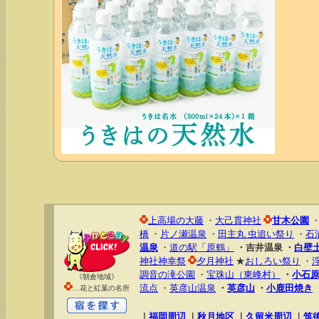
上高場の大藤
・
大己貫神社
甘木公園
橋
・
片ノ瀬温泉
・
田主丸 虫追い祭り
・
石
温泉
・
道の駅「原鶴」
・吉井温泉
・
白壁
神社神幸祭
夕月神社
★
おしろい祭り
・
調音の滝公園
・
宝珠山（東峰村）
・
小石
《朝倉地域》
流点
・
英彦山温泉
・
英彦山
・
小鹿田焼き
…花と紅葉の名所
｜
福岡周辺
｜
秋月地区
｜
久留米周辺
｜
筑