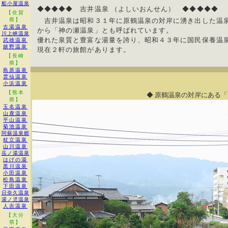
船小屋温泉
◆◆◆◆◆ 吉井温泉 （よしいおんせん） ◆◆◆◆◆
【佐賀
県】
吉井温泉は昭和３１年に原鶴温泉の対岸に湧き出した温泉
古湯温泉
から「神の瀬温泉」とも呼ばれています。
川上峡温泉
優れた泉質と豊富な湯量を誇り、昭和４３年に国民保養温
武雄温泉
嬉野温泉
現在２軒の旅館があります。
【長崎
県】
島原温泉
雲仙温泉
小浜温泉
【熊本
◆ 原鶴温泉の対岸にある「
県】
玉名温泉
山鹿温泉
平山温泉
菊池温泉
阿蘇温泉郷
杖立温泉
山川温泉
岳ノ湯温泉
はげの湯
黒川温泉
小田温泉
松島温泉
下田温泉
日奈久温泉
湯ノ児温泉
人吉温泉
【大分
県】