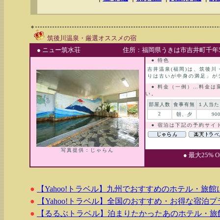
筑後川温泉・厳選オススメの宿
● ニュー筑水荘
住所：福岡県うきは市吉井町千年5
● 特色
吉井温泉(福岡)は、筑後
りは古いが中身の満足」が
● 料金（一例）…料金は
い。
部屋人数
食事有無
１人当た
2
朝、夕
90
● 宿泊は下記の予約サイ
写真提供：じゃらん
● 最大25%
●
【Yahoo!トラベル】九州でおすすめのホテル・旅
●
【Yahoo!トラベル】全国のおすすめ・お得な宿泊プ
●
【るるぶトラベル】泊まりたかったあのホテル・旅