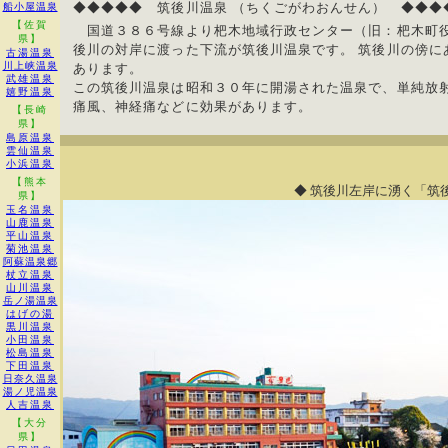
◆◆◆◆◆ 筑後川温泉 （ちくごがわおんせん） ◆◆◆
船小屋温泉
【佐賀
国道３８６号線より杷木地域行政センター（旧：杷木町
県】
後川の対岸に渡った下流が筑後川温泉です。 筑後川の傍に
古湯温泉
川上峡温泉
あります。
武雄温泉
この筑後川温泉は昭和３０年に開湯された温泉で、単純放射
嬉野温泉
痛風、神経痛などに効果があります。
【長崎
県】
島原温泉
雲仙温泉
小浜温泉
【熊本
◆ 筑後川左岸に湧く「筑
県】
玉名温泉
山鹿温泉
平山温泉
菊池温泉
阿蘇温泉郷
杖立温泉
山川温泉
岳ノ湯温泉
はげの湯
黒川温泉
小田温泉
松島温泉
下田温泉
日奈久温泉
湯ノ児温泉
人吉温泉
【大分
県】