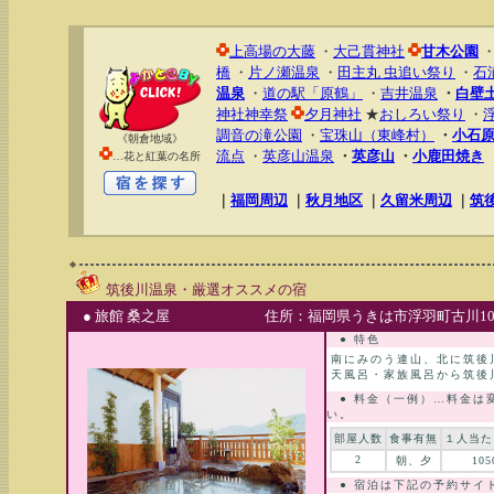
上高場の大藤
・
大己貫神社
甘木公園
橋
・
片ノ瀬温泉
・
田主丸 虫追い祭り
・
石
温泉
・
道の駅「原鶴」
・
吉井温泉
・
白壁
神社神幸祭
夕月神社
★
おしろい祭り
・
調音の滝公園
・
宝珠山（東峰村）
・
小石
《朝倉地域》
流点
・
英彦山温泉
・
英彦山
・
小鹿田焼き
…花と紅葉の名所
｜
福岡周辺
｜
秋月地区
｜
久留米周辺
｜
筑
筑後川温泉・厳選オススメの宿
● 旅館 桑之屋
住所：福岡県うきは市浮羽町古川1099
● 特色
南にみのう連山、北に筑後
天風呂・家族風呂から筑後
● 料金（一例）…料金は
い。
部屋人数
食事有無
１人当た
2
朝、夕
105
● 宿泊は下記の予約サイ