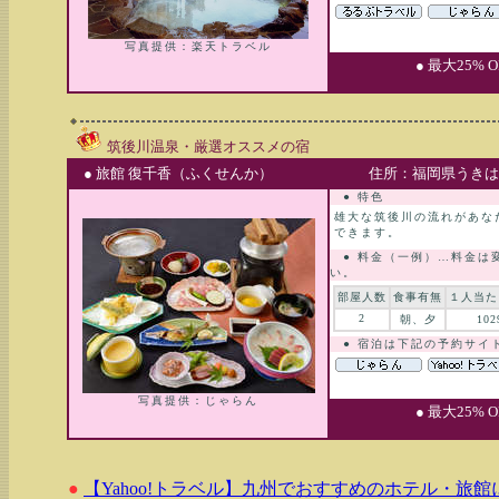
写真提供：楽天トラベル
● 最大25%
筑後川温泉・厳選オススメの宿
● 旅館 復千香（ふくせんか）
住所：福岡県うきは市
● 特色
雄大な筑後川の流れがあな
できます。
● 料金（一例）…料金は
い。
部屋人数
食事有無
１人当た
2
朝、夕
102
● 宿泊は下記の予約サイ
写真提供：じゃらん
● 最大25%
●
【Yahoo!トラベル】九州でおすすめのホテル・旅