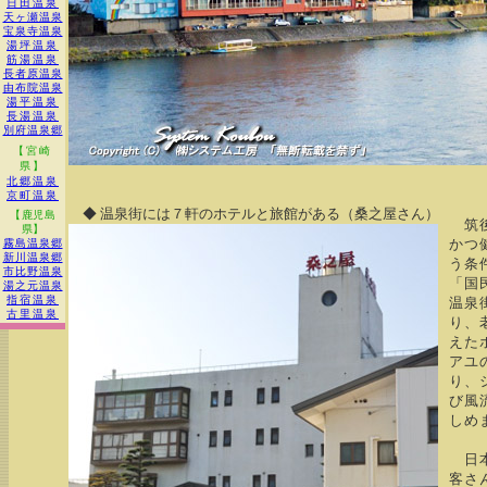
日田温泉
天ヶ瀬温泉
宝泉寺温泉
湯坪温泉
筋湯温泉
長者原温泉
由布院温泉
湯平温泉
長湯温泉
別府温泉郷
【宮崎
県】
北郷温泉
京町温泉
◆ 温泉街には７軒のホテルと旅館がある（桑之屋さん）
【鹿児島
筑後
県】
かつ
霧島温泉郷
新川温泉郷
う条
市比野温泉
「国
湯之元温泉
指宿温泉
温泉
古里温泉
り、
えた
アユ
り、
び風
しめ
日本
客さ