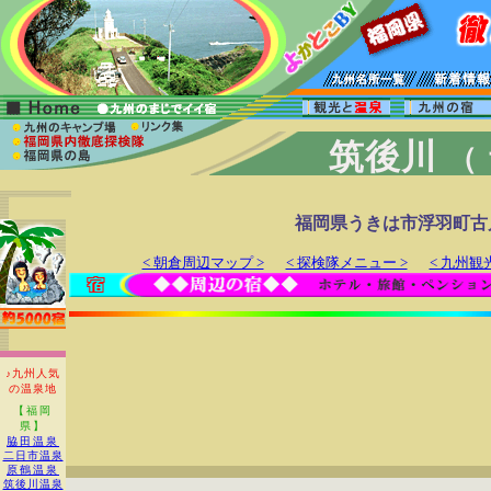
筑後川
（
福岡県うきは市浮羽町古
< 朝倉周辺マップ >
< 探検隊メニュー >
< 九州観
♪九州人気
の温泉地
【福岡
県】
脇田温泉
二日市温泉
原鶴温泉
筑後川温泉