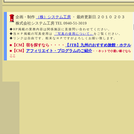
企画・制作
（株）システム工房
・ 最終更新日.２０１０ ２０３
株式会社システム工房 TEL 0940-51-3019
◆HP掲載の業務内容は関係施設に直接問い合わせてください。
◆当ＨＰ掲載の写真使用は
「写真の使用について」
をご覧ください。
◆リンクは自由です。粗末なＨＰですがよろしくお願い致します。
■【CM】宿を探すなら・・・・
【JTB】九州のおすすめ旅館・ホテル
■【CM】
アフィリエイト・プログラムのご紹介
・・ネットで小遣い稼ぐなら
ここ