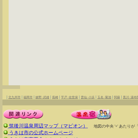
|
|
|
|
|
|
|
|
|
北九州市
福岡市
嬉野･武雄
長崎
平戸･佐世保
雲仙･小浜
玉名･菊池
阿蘇
黒川･湯布
筑後川温泉周辺マップ（マピオン）
地図の中央 '+' あた
うきは市の公式ホームページ