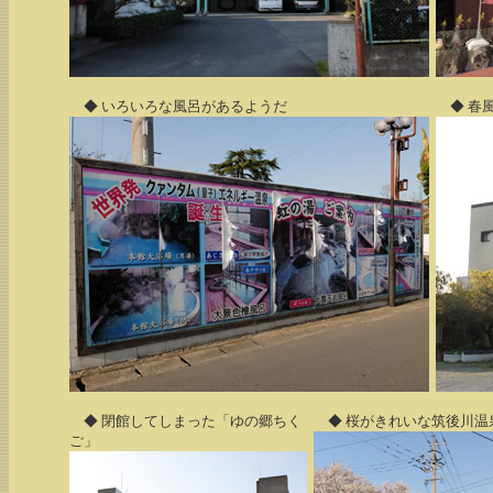
◆ いろいろな風呂があるようだ
◆ 春
◆ 閉館してしまった「ゆの郷ちく
◆ 桜がきれいな筑後川温
ご」