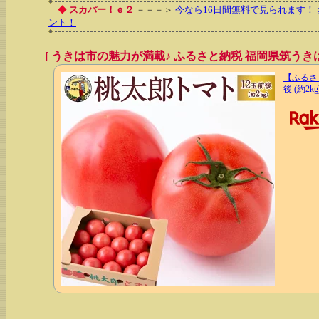
◆
スカパー！ｅ２
－－－＞
今なら16日間無料で見られます！ 
ント！
[ うきは市の魅力が満載♪ ふるさと納税 福岡県筑うきは
【ふるさ
後 (約2k