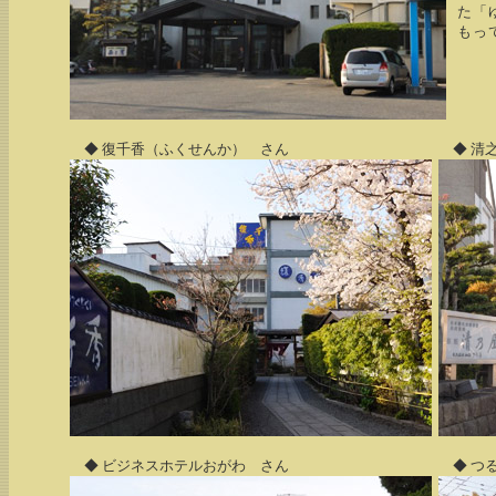
た「
もっ
◆ 復千香（ふくせんか） さん
◆ 清
◆ ビジネスホテルおがわ さん
◆ つ