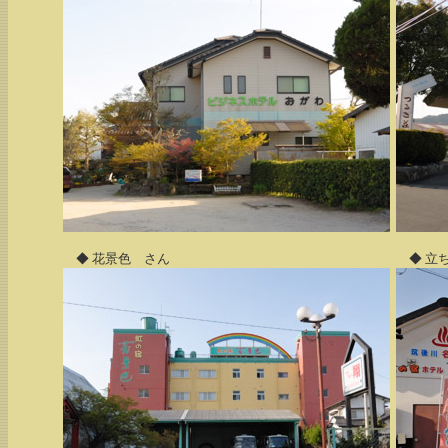
◆ 花景色 さん
◆ 立ち