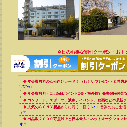
今日のお得な割引クーポン・おト
◆
年会費無料の女性向けカード！ うれしいプレゼント＆特典
LINDA」
◆
年会費無料・OkiDokiポイント2倍・海外旅行傷害保険付
◆
コンサート、スポーツ、演劇、イベント、映画などの最新チ
◆
人気のＳＯＮＹ製品
さらに薄く、軽く
VAIO
音楽のある生活
ミナー
◆
出品数２０００万点以上と日本最大のネットオークションサ
オク!