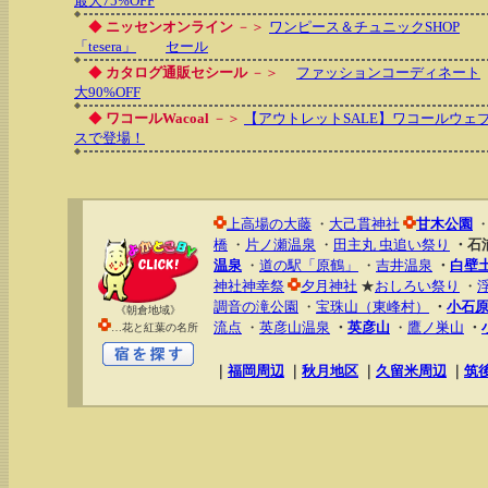
最大75%OFF
◆
ニッセンオンライン
－＞
ワンピース＆チュニックSHOP
「tesera」
セール
◆
カタログ通販セシール
－＞
ファッションコーディネート
大90%OFF
◆
ワコールWacoal
－＞
【アウトレットSALE】ワコールウ
スで登場！
上高場の大藤
・
大己貫神社
甘木公園
橋
・
片ノ瀬温泉
・
田主丸 虫追い祭り
・石
温泉
・
道の駅「原鶴」
・
吉井温泉
・
白壁
神社神幸祭
夕月神社
★
おしろい祭り
・
調音の滝公園
・
宝珠山（東峰村）
・
小石
《朝倉地域》
流点
・
英彦山温泉
・
英彦山
・
鷹ノ巣山
・
…花と紅葉の名所
｜
福岡周辺
｜
秋月地区
｜
久留米周辺
｜
筑