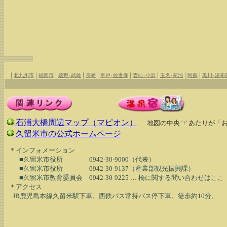
|
|
|
|
|
|
|
|
|
北九州市
福岡市
嬉野･武雄
長崎
平戸･佐世保
雲仙･小浜
玉名･菊池
阿蘇
黒川･湯布
石浦大橋周辺マップ（マピオン）
地図の中央 '+' あたりが
久留米市の公式ホームページ
  ＊インフォメーション

　　■久留米市役所　　　　0942-30-9000（代表）

　　■久留米市役所　　　　0942-30-9137（産業部観光振興課）

　　■久留米市教育委員会　0942-30-9225 … 橋に関する問い合わせはここ

  ＊アクセス
