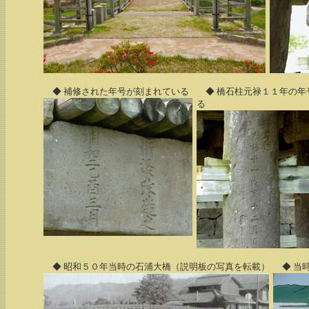
◆ 補修された年号が刻まれている
◆ 橋石柱元禄１１年の年
る
◆ 昭和５０年当時の石浦大橋（説明板の写真を転載）
◆ 当