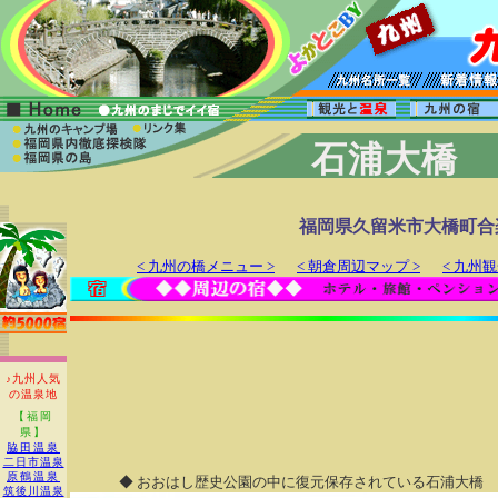
石浦大橋
福岡県久留米市大橋町合楽
< 九州の橋メニュー >
< 朝倉周辺マップ >
< 九州
♪九州人気
の温泉地
【福岡
県】
脇田温泉
二日市温泉
原鶴温泉
◆ おおはし歴史公園の中に復元保存されている石浦大橋 
筑後川温泉