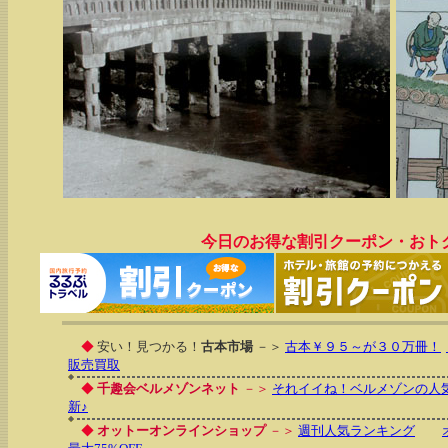
今日のお得な割引クーポン・おト
◆
安い！見つかる！
古本市場
－＞
古本￥９５～が３０万冊！
販売買取
◆
千趣会ベルメゾンネット
－＞
それイイね！ベルメゾンの人
新♪
◆
オットーオンラインショップ
－＞
週刊人気ランキング