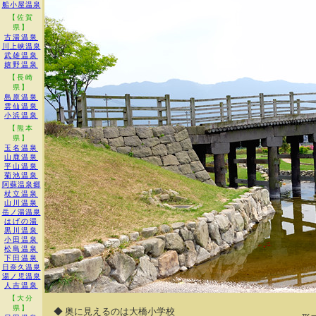
船小屋温泉
【佐賀
県】
古湯温泉
川上峡温泉
武雄温泉
嬉野温泉
【長崎
県】
島原温泉
雲仙温泉
小浜温泉
【熊本
県】
玉名温泉
山鹿温泉
平山温泉
菊池温泉
阿蘇温泉郷
杖立温泉
山川温泉
岳ノ湯温泉
はげの湯
黒川温泉
小田温泉
松島温泉
下田温泉
日奈久温泉
湯ノ児温泉
人吉温泉
【大分
県】
◆ 奥に見えるのは大橋小学校