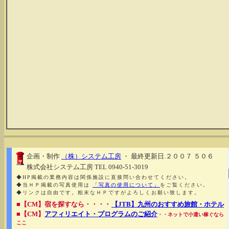
企画・制作
（株）システム工房
・ 最終更新日.２００７ ５０６
株式会社システム工房 TEL 0940-51-3019
◆HP掲載の業務内容は関係施設に直接問い合わせてください。
◆当ＨＰ掲載の写真使用は
「写真の使用について」
をご覧ください。
◆リンクは自由です。粗末なＨＰですがよろしくお願い致します。
■【CM】宿を探すなら・・・・
【JTB】九州のおすすめ旅館・ホテル
■【CM】
アフィリエイト・プログラムのご紹介
・・ネットで小遣い稼ぐなら
ここ