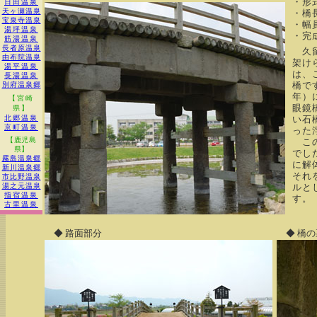
・形
日田温泉
天ヶ瀬温泉
・橋
宝泉寺温泉
・幅
湯坪温泉
・完成
筋湯温泉
長者原温泉
久留
由布院温泉
架け
湯平温泉
は、
長湯温泉
橋で
別府温泉郷
年）
【宮崎
眼鏡
県】
北郷温泉
い石
京町温泉
った
【鹿児島
この
県】
でし
霧島温泉郷
に解
新川温泉郷
それ
市比野温泉
湯之元温泉
ルと
指宿温泉
す。
古里温泉
◆ 路面部分
◆ 橋の