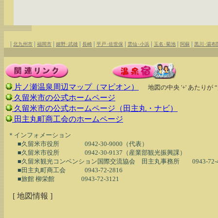
|
|
|
|
|
|
|
|
|
北九州市
福岡市
嬉野･武雄
長崎
平戸･佐世保
雲仙･小浜
玉名･菊池
阿蘇
黒川･湯布
片ノ瀬温泉周辺マップ（マピオン）
地図の中央 '+' あたりが
久留米市の公式ホームページ
久留米市の公式ホームページ（田主丸・ナビ）
田主丸町商工会のホームページ
  ＊インフォメーション

　　■久留米市役所　　　　0942-30-9000（代表）

　　■久留米市役所　　　　0942-30-9137（産業部観光振興課）

　　■久留米観光コンベンション国際交流協会　田主丸事務所　　0943-72-49
　　■田主丸町商工会　　　0943-72-2816

[ 地図情報 ]