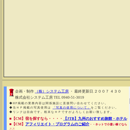
企画・制作
（株）システム工房
・ 最終更新日.２００７ ４３０
株式会社システム工房 TEL 0940-51-3019
◆HP掲載の業務内容は関係施設に直接問い合わせてください。
◆当ＨＰ掲載の写真使用は
「写真の使用について」
をご覧ください。
◆リンクは自由です。粗末なＨＰですがよろしくお願い致します。
■【CM】宿を探すなら・・・・
【JTB】九州のおすすめ旅館・ホテル
■【CM】
アフィリエイト・プログラムのご紹介
・・ネットで小遣い稼ぐなら
ここ