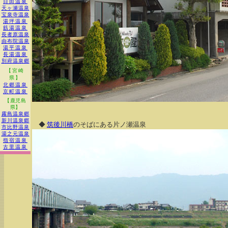
日田温泉
天ヶ瀬温泉
宝泉寺温泉
湯坪温泉
筋湯温泉
長者原温泉
由布院温泉
湯平温泉
長湯温泉
別府温泉郷
【宮崎
県】
北郷温泉
京町温泉
【鹿児島
県】
霧島温泉郷
新川温泉郷
◆
筑後川橋
のそばにある片ノ瀬温泉
市比野温泉
湯之元温泉
指宿温泉
古里温泉