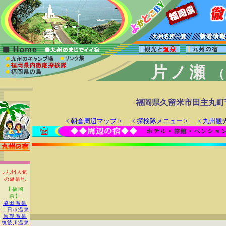
片ノ瀬
（
福岡県久留米市田主丸町
< 朝倉周辺マップ >
< 探検隊メニュー >
< 九州観
♪九州人気
の温泉地
【福岡
県】
脇田温泉
二日市温泉
原鶴温泉
筑後川温泉