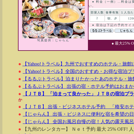
● 料金（一例）…料金は
い。
部屋人数
食事有無
１人当た
2
朝、夕
120
● 宿泊は下記の予約サイ
写真提供：じゃらん
● 最大25%
●
【Yahoo!トラベル】九州でおすすめのホテル・旅
●
【Yahoo!トラベル】全国のおすすめ・お得な宿泊プ
●
【るるぶトラベル】泊まりたかったあのホテル・旅
●
【るるぶトラベル】 出張の宿・ホテル予約はおま
●
【ＪＴＢ】 「泊まって良かった」ＪＴＢの宿泊プ
か
●
【ＪＴＢ】 出張・ビジネスホテル予約 「格安ホ
●
【じゃらん】 出張・ビジネスに便利な宿を希望の
●
【じゃらん】 全国お風呂自慢の宿！人気の露天風
●
【九州のレンタカー】 Ｎｅｔ予約 最大 25% OFF!