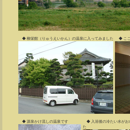
◆ 柳栄館（りゅうえいかん）の温泉に入ってみました
◆ こ
◆ 源泉かけ流しの温泉です
◆ 入浴後の冷たい水がお
た