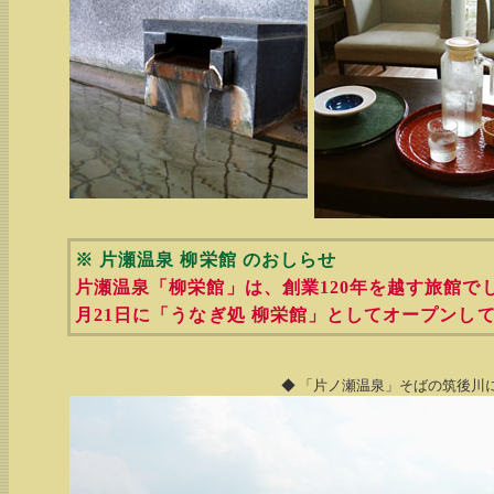
※ 片瀬温泉 柳栄館 のおしらせ
片瀬温泉「柳栄館」は、創業120年を越す旅館でし
月21日に「うなぎ処 柳栄館」としてオープンし
◆ 「片ノ瀬温泉」そばの筑後川