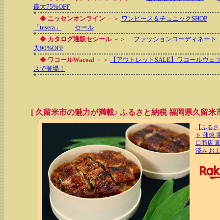
最大75%OFF
◆
ニッセンオンライン
－＞
ワンピース＆チュニックSHOP
「tesera」
セール
◆
カタログ通販セシール
－＞
ファッションコーディネート
大90%OFF
◆
ワコールWacoal
－＞
【アウトレットSALE】ワコールウ
スで登場！
[ 久留米市の魅力が満載♪ ふるさと納税 福岡県久留米市
【ふるさ
ト 蒲焼
口商店 
済み お土