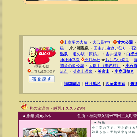
上高場の大藤
・
大己貫神社
甘木公園
橋
・片ノ瀬温泉
・
田主丸 虫追い祭り
・
石
温泉
・
道の駅「原鶴」
・
吉井温泉
・
白壁
神社神幸祭
夕月神社
★
おしろい祭り
・
調音の滝公園
・
宝珠山（東峰村）
・
小石
《朝倉地域》
流点
・
英彦山温泉
・
英彦山
・
小鹿田焼き
…花と紅葉の名所
｜
福岡周辺
｜
秋月地区
｜
久留米周辺
｜
筑
片の瀬温泉・厳選オススメの宿
● 旅館 湯元小林
住所：福岡県久留米市田主丸町菅原2
● 特色
全７室の宿で、密を避ける
効果もある天然温泉を堪能