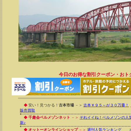
今日のお得な割引クーポン・おト
◆
安い！見つかる！
古本市場
－＞
古本￥９５～が３０万冊！
販売買取
◆
千趣会ベルメゾンネット
－＞
それイイね！ベルメゾンの人
新♪
◆
オットーオンラインショップ
－＞
週刊人気ランキング