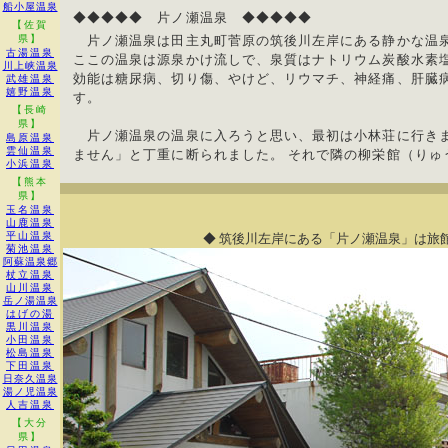
船小屋温泉
◆◆◆◆◆ 片ノ瀬温泉 ◆◆◆◆◆
【佐賀
県】
片ノ瀬温泉は田主丸町菅原の筑後川左岸にある静かな温
古湯温泉
ここの温泉は源泉かけ流しで、泉質はナトリウム炭酸水素塩
川上峡温泉
効能は糖尿病、切り傷、やけど、リウマチ、神経痛、肝臓
武雄温泉
嬉野温泉
す。
【長崎
県】
片ノ瀬温泉の温泉に入ろうと思い、最初は小林荘に行きま
島原温泉
雲仙温泉
ません」と丁重に断られました。 それで隣の柳栄館（りゅ
小浜温泉
【熊本
県】
玉名温泉
山鹿温泉
平山温泉
◆ 筑後川左岸にある「片ノ瀬温泉」は旅
菊池温泉
阿蘇温泉郷
杖立温泉
山川温泉
岳ノ湯温泉
はげの湯
黒川温泉
小田温泉
松島温泉
下田温泉
日奈久温泉
湯ノ児温泉
人吉温泉
【大分
県】