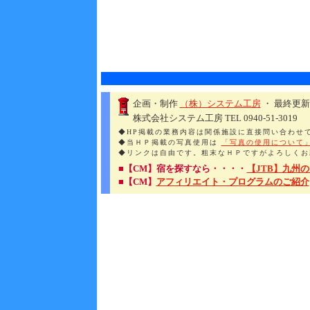
企画・制作
（株）システム工房
・ 最終更新
株式会社システム工房 TEL 0940-51-3019
◆HP掲載の業務内容は関係施設に直接問い合わせ
◆当ＨＰ掲載の写真使用は
「写真の使用について
◆リンクは自由です。粗末なＨＰですがよろしくお
■【CM】宿を探すなら・・・・
【JTB】九州
■【CM】
アフィリエイト・プログラムのご紹介