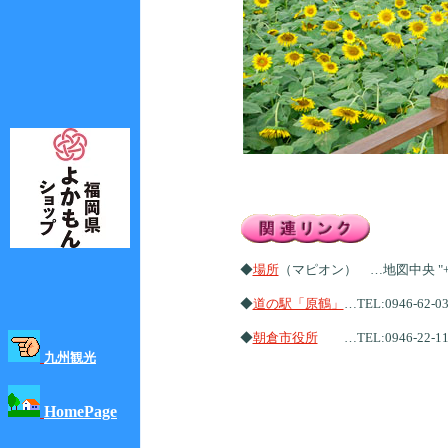
◆
場所
（マピオン） …地図中央 "+
◆
道の駅「原鶴」
…TEL:0946-62-0
◆
朝倉市役所
…TEL:0946-22-1
九州観光
HomePage