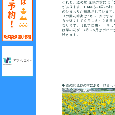
それと、道の駅 原鶴の前には「
があります。1.6haもの広い畑に
のひまわりが植栽されています
りの開花時期は7月～8月ですが
きを遅くして９月１５～２５日
なります。（見学自由） そして
は菜の花が、4月～5月はポピー
咲きます。
◆ 道の駅 原鶴の前にある「ひまわ