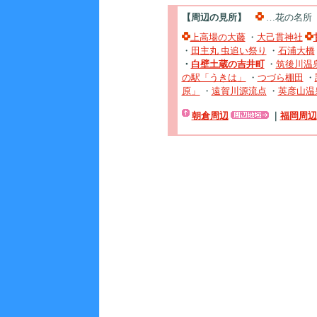
【周辺の見所】
…花の名所
上高場の大藤
・
大己貫神社
・
田主丸 虫追い祭り
・
石浦大橋
・
白壁土蔵の吉井町
・
筑後川温
の駅「うきは」
・
つづら棚田
・
原」
・
遠賀川源流点
・
英彦山温
朝倉周辺
｜
福岡周辺