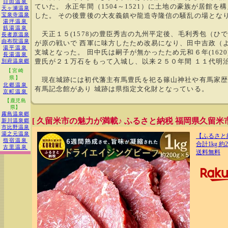
日田温泉
ていた。 永正年間（1504～1521）に土地の豪族が居館
天ヶ瀬温泉
宝泉寺温泉
した。 その後豊後の大友義鎮や龍造寺隆信の騒乱の場とな
湯坪温泉
筋湯温泉
天正１５(1578)の豊臣秀吉の九州平定後、毛利秀包（ひ
長者原温泉
由布院温泉
が原の戦いで 西軍に味方したため改易になり、田中吉政（
湯平温泉
支城となった。 田中氏は嗣子が無かったため元和６年(162
長湯温泉
豊氏が２１万石をもって入城し、以来２５０年間 １１代明
別府温泉郷
【宮崎
県】
現在城跡には初代藩主有馬豊氏を祀る篠山神社や有馬家歴
北郷温泉
有馬記念館があり 城跡は県指定文化財となっている。
京町温泉
【鹿児島
県】
霧島温泉郷
[ 久留米市の魅力が満載♪ ふるさと納税 福岡県久留米市
新川温泉郷
市比野温泉
湯之元温泉
【ふるさと
指宿温泉
合計1kg 約
古里温泉
送料無料