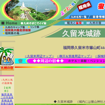
久留米城跡
福岡県久留米市篠山町44
< 久留米周辺マップ >
< 柳川＆筑後周辺マップ >
< 探検
♪九州人気
の温泉地
【福岡
県】
脇田温泉
二日市温泉
原鶴温泉
◆ 久留米城跡 （城内には篠山神社
筑後川温泉