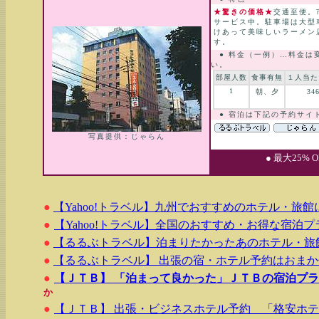
★驚きの価格★
交通至便。
サービス中。駐車場は大型
けあって美味しいラーメン
す。
● 料金（一例）…料金は
い。
部屋人数
食事有無
１人当た
1
朝、夕
34
● 宿泊は下記の予約サイ
写真提供：じゃらん
● 最大25%
●
【Yahoo!トラベル】九州でおすすめのホテル・旅
●
【Yahoo!トラベル】全国のおすすめ・お得な宿泊プ
●
【るるぶトラベル】泊まりたかったあのホテル・旅
●
【るるぶトラベル】 出張の宿・ホテル予約はおま
●
【ＪＴＢ】 「泊まって良かった」ＪＴＢの宿泊プ
か
●
【ＪＴＢ】 出張・ビジネスホテル予約 「格安ホ