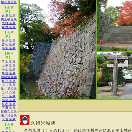
船小屋温泉
【佐賀
県】
古湯温泉
川上峡温泉
武雄温泉
嬉野温泉
【長崎
県】
島原温泉
雲仙温泉
小浜温泉
【熊本
県】
玉名温泉
山鹿温泉
平山温泉
菊池温泉
阿蘇温泉郷
杖立温泉
山川温泉
岳ノ湯温泉
はげの湯
黒川温泉
小田温泉
松島温泉
下田温泉
日奈久温泉
湯ノ児温泉
人吉温泉
久留米城跡
【大分
県】
久留米城（くるめじょう）跡は筑後川左岸にある平山城跡