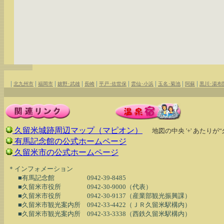
|
|
|
|
|
|
|
|
|
北九州市
福岡市
嬉野･武雄
長崎
平戸･佐世保
雲仙･小浜
玉名･菊池
阿蘇
黒川･湯布
久留米城跡周辺マップ（マピオン）
地図の中央 '+' あたり
有馬記念館の公式ホームページ
久留米市の公式ホームページ
  ＊インフォメーション

　　■有馬記念館　　　　　0942-39-8485

　　■久留米市役所　　　　0942-30-9000（代表）

　　■久留米市役所　　　　0942-30-9137（産業部観光振興課）

　　■久留米市観光案内所　0942-33-4422（ＪＲ久留米駅構内）
