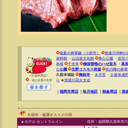
福童の将軍藤（小郡市）
筑後川河畔の
資料館
・
山辺道文化館
発心公園
・
若宮
本桜
千光寺
柳坂曽根のハゼ並木
・
高
じ公園
北野コスモス街道
宮の陣の将軍
久留米城趾
梅林寺
・
水天宮
・
久留米成
《久留米周辺》
り
★
筑後川花火大会
…花と紅葉の名所
｜
福岡市周辺
｜
秋月地区
｜
朝倉周辺
｜
筑
久留米・厳選オススメの宿
● ホテル セントラルイン
住所：福岡県久留米市六ツ
● 特色