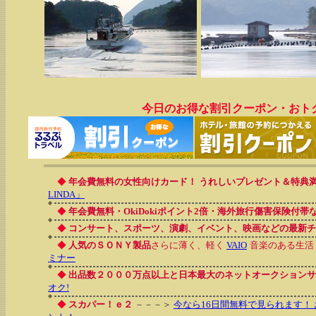
今日のお得な割引クーポン・おト
◆
年会費無料の女性向けカード！ うれしいプレゼント＆特典
LINDA」
◆
年会費無料・OkiDokiポイント2倍・海外旅行傷害保険付
◆
コンサート、スポーツ、演劇、イベント、映画などの最新チ
◆
人気のＳＯＮＹ製品
さらに薄く、軽く
VAIO
音楽のある生活
ミナー
◆
出品数２０００万点以上と日本最大のネットオークションサ
オク!
◆
スカパー！ｅ２
－－－＞
今なら16日間無料で見られます！ 