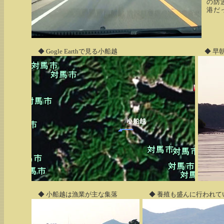
の防
港だ
◆ Gogle Earthで見る小船越
◆ 早
◆ 小船越は漁業が主な集落
◆ 養殖も盛んに行われて