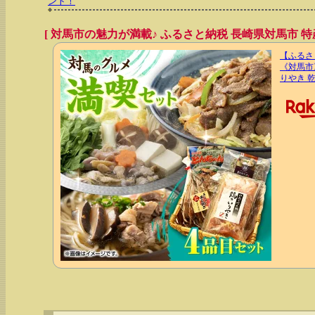
ント！
[ 対馬市の魅力が満載♪ ふるさと納税 長崎県対馬市 特産
【ふるさ
《対馬市
りやき 乾