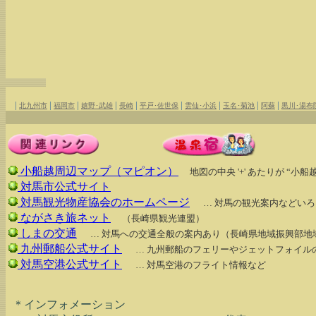
|
|
|
|
|
|
|
|
|
北九州市
福岡市
嬉野･武雄
長崎
平戸･佐世保
雲仙･小浜
玉名･菊池
阿蘇
黒川･湯布
小船越周辺マップ（マピオン）
地図の中央 '+' あたりが “小
対馬市公式サイト
対馬観光物産協会のホームページ
… 対馬の観光案内などいろ
ながさき旅ネット
（長崎県観光連盟）
しまの交通
… 対馬への交通全般の案内あり（長崎県地域振興部地
九州郵船公式サイト
… 九州郵船のフェリーやジェットフォイル
対馬空港公式サイト
… 対馬空港のフライト情報など
  ＊インフォメーション
