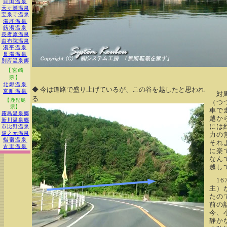
日田温泉
天ヶ瀬温泉
宝泉寺温泉
湯坪温泉
筋湯温泉
長者原温泉
由布院温泉
湯平温泉
長湯温泉
別府温泉郷
【宮崎
県】
北郷温泉
◆ 今は道路で盛り上げているが、この谷を越したと思われ
京町温泉
対馬
る
【鹿児島
（つ
県】
車で
霧島温泉郷
越か
新川温泉郷
には
市比野温泉
湯之元温泉
力の
指宿温泉
それ
古里温泉
に楽
なん
越し
16
主）
たの
前の
今、
静か