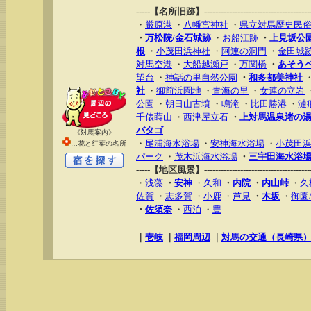
-----【名所旧跡】----------------------------------------
・
厳原港
・
八幡宮神社
・
県立対馬歴史民
・
万松院/金石城跡
・
お船江跡
・
上見坂公
根
・
小茂田浜神社
・
阿連の洞門
・
金田城
対馬空港
・
大船越瀬戸
・
万関橋
・
あそう
望台
・
神話の里自然公園
・
和多都美神社
社
・
御前浜園地
・
青海の里
・
女連の立岩
公園
・
朝日山古墳
・
鳴滝
・
比田勝港
・
漣
千俵蒔山
・
西津屋立石
・
上対馬温泉渚の
バタゴ
《対馬案内》
・
尾浦海水浴場
・
安神海水浴場
・
小茂田
…花と紅葉の名所
パーク
・
茂木浜海水浴場
・
三宇田海水浴
-----【地区風景】----------------------------------------
・
浅藻
・
安神
・
久和
・
内院
・
内山峠
・
久
佐賀
・
志多賀
・
小鹿
・
芦見
・
木坂
・
御園
・
佐須奈
・
西泊
・
豊
｜
壱岐
｜
福岡周辺
｜
対馬の交通（長崎県