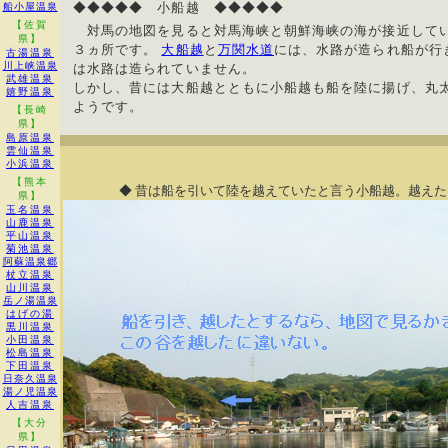
◆◆◆◆◆ 小船越 ◆◆◆◆◆
船小屋温泉
【佐賀
対馬の地図を見ると対馬海峡と朝鮮海峡の海が接近して
県】
３ヵ所です。
大船越
と
万関水道
には、水路が造られ船が行
古湯温泉
川上峡温泉
は水路は造られていません。
武雄温泉
しかし、昔には大船越とともに小船越も船を陸に揚げ、丸
嬉野温泉
ようです。
【長崎
県】
島原温泉
雲仙温泉
小浜温泉
【熊本
◆ 昔は船を引いて陸を越えていたと言う小船越。越えた
県】
玉名温泉
山鹿温泉
平山温泉
菊池温泉
阿蘇温泉郷
杖立温泉
山川温泉
岳ノ湯温泉
はげの湯
黒川温泉
小田温泉
松島温泉
下田温泉
日奈久温泉
湯ノ児温泉
人吉温泉
【大分
県】