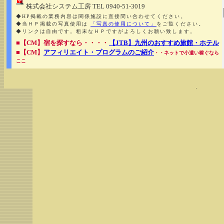
株式会社システム工房 TEL 0940-51-3019
◆HP掲載の業務内容は関係施設に直接問い合わせてください。
◆当ＨＰ掲載の写真使用は
「写真の使用について」
をご覧ください。
◆リンクは自由です。粗末なＨＰですがよろしくお願い致します。
■【CM】宿を探すなら・・・・
【JTB】九州のおすすめ旅館・ホテル
■【CM】
アフィリエイト・プログラムのご紹介
・・ネットで小遣い稼ぐなら
ここ