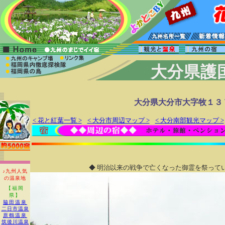
大分県
大分県大分市大字牧１３
< 花と紅葉一覧 >
< 大分市周辺マップ >
< 大分南部観光マップ >
◆ 明治以来の戦争で亡くなった御霊を祭って
♪九州人気
の温泉地
【福岡
県】
脇田温泉
二日市温泉
原鶴温泉
筑後川温泉