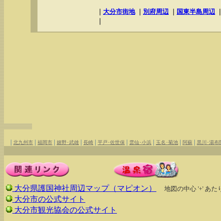
｜
大分市街地
｜
別府周辺
｜
国東半島周辺
｜
|
|
|
|
|
|
|
|
|
北九州市
福岡市
嬉野･武雄
長崎
平戸･佐世保
雲仙･小浜
玉名･菊池
阿蘇
黒川･湯布
大分県護国神社周辺マップ（マピオン）
地図の中心 '+' 
大分市の公式サイト
大分市観光協会の公式サイト