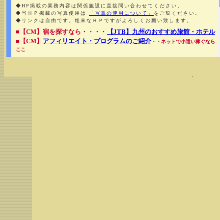
◆HP掲載の業務内容は関係施設に直接問い合わせてください。
◆当ＨＰ掲載の写真使用は
「写真の使用について」
をご覧ください。
◆リンクは自由です。粗末なＨＰですがよろしくお願い致します。
■【CM】宿を探すなら・・・・
【JTB】九州のおすすめ旅館・ホテル
■【CM】
アフィリエイト・プログラムのご紹介
・・ネットで小遣い稼ぐなら
ここ