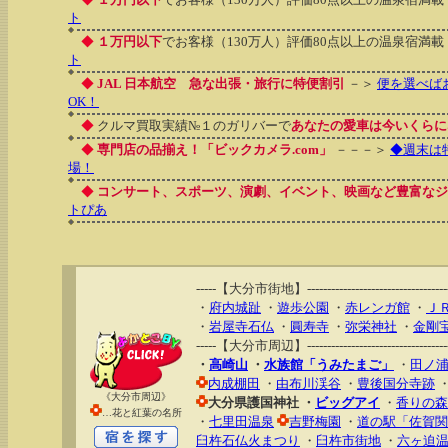
ト
◆
１万円以下
でお客様（130万人）評価80点以上の温泉宿満載
ト
◆
JAL 日本航空 急な出張・旅行に特便割引
－＞
便を選べば
OK！
◆
クルマ買取実績№１のガリバーで
あなたの愛車は今いくらに
◆
専門店の品揃え！「ビックカメラ.com」
－－－＞
◆週末は
場！
◆
コンサート、スポーツ、演劇、イベント、映画など豊富なジ
トぴあ
-----【大分市街地】-----------------------------------
・
府内城趾
・
遊歩公園
・
赤レンガ館
・
Ｊ
・
岩屋寺石仏
・
圓寿寺
・
弥栄神社
・
金剛
-----【大分市周辺】-----------------------------------
・
高崎山
・
水族館「うみたまご」
・
田ノ
内成棚田
・
由布川渓谷
・
豊後国分寺跡
《大分市周辺》
大分県護国神社
・
ビッグアイ
・
香りの森
…花と紅葉の名所
・
七里田温泉
吉野梅園
・
道の駅「佐賀関
臼杵石仏火まつり
・
臼杵市街地
・
六ヶ迫