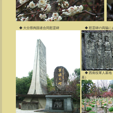
◆ 大分県殉国者合同慰霊碑
◆ 慰霊碑の両脇に
◆ 西南役軍人墓地
墓）