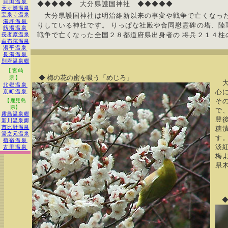
日田温泉
◆◆◆◆◆ 大分県護国神社 ◆◆◆◆◆
天ヶ瀬温泉
宝泉寺温泉
大分県護国神社は明治維新以来の事変や戦争で亡くなった
湯坪温泉
りしている神社です。 りっぱな社殿や合同慰霊碑の塔、陸
筋湯温泉
戦争で亡くなった全国２８都道府県出身者の 将兵２１４柱
長者原温泉
由布院温泉
湯平温泉
長湯温泉
別府温泉郷
【宮崎
◆ 梅の花の蜜を吸う「めじろ」
県】
大
北郷温泉
心
京町温泉
そ
【鹿児島
県】
で
霧島温泉郷
豊
新川温泉郷
市比野温泉
糖
湯之元温泉
す
指宿温泉
淡
古里温泉
梅
県
◆