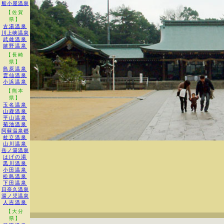
船小屋温泉
【佐賀
県】
古湯温泉
川上峡温泉
武雄温泉
嬉野温泉
【長崎
県】
島原温泉
雲仙温泉
小浜温泉
【熊本
県】
玉名温泉
山鹿温泉
平山温泉
菊池温泉
阿蘇温泉郷
杖立温泉
山川温泉
岳ノ湯温泉
はげの湯
黒川温泉
小田温泉
松島温泉
下田温泉
日奈久温泉
湯ノ児温泉
人吉温泉
【大分
県】