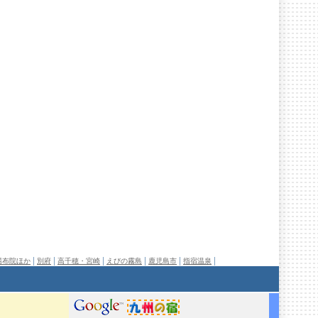
|
|
|
|
|
|
湯布院ほか
別府
高千穂・宮崎
えびの霧島
鹿児島市
指宿温泉