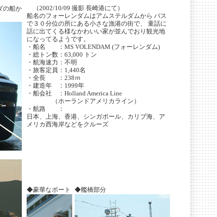
（2002/10/09 撮影 長崎港にて）
ダの船か
船名のフォーレンダムはアムステルダムから バス
で３０分位の所にある小さな漁港の街で、 童話に
話に出てくる様なかわいい家が並んでおり観光地
になってるようです。
・船名 ：MS VOLENDAM (フォーレンダム)
・総トン数：63,000 トン
・航海速力：不明
・旅客定員：1,440名
・全長 ：238ｍ
・建造年 ：1999年
・船会社 ：Holland America Line
（ホーランドアメリカライン）
・航路 ：
日本、上海、香港、シンガポール、カリブ海、ア
メリカ西海岸などをクルーズ
◆豪華なボート
◆艦橋部分