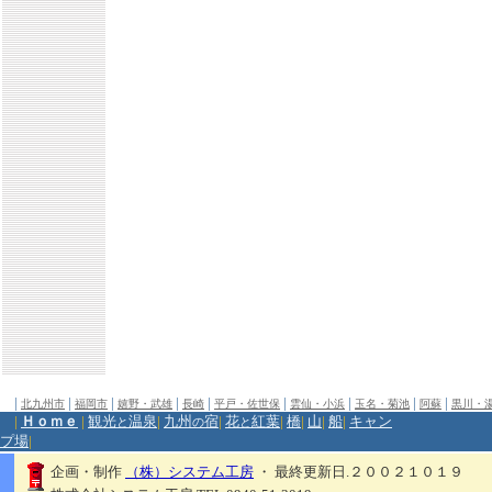
|
|
|
|
|
|
|
|
|
北九州市
福岡市
嬉野・武雄
長崎
平戸・佐世保
雲仙・小浜
玉名・菊池
阿蘇
黒川・
|
Ｈｏｍｅ
|
観光
温泉
|
九州
宿
|
花
紅葉
|
橋
|
山
|
船
|
キャン
と
の
と
プ場
|
企画・制作
（株）システム工房
・ 最終更新日.２００２１０１９