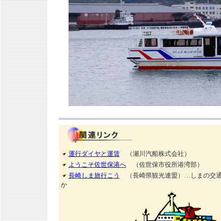
運行ダイヤと運賃
（瀬川汽船株式会社）
ようこそ佐世保港へ
（佐世保市役所港湾部）
長崎しま旅行こう
（長崎県観光連盟）…しまの交
か