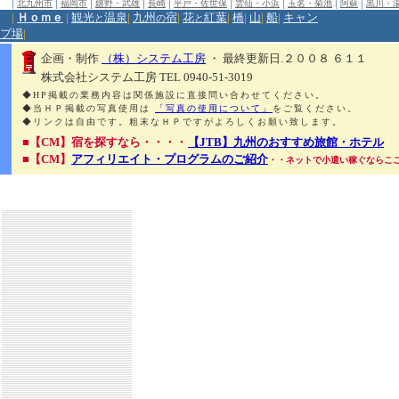
|
|
|
|
|
|
|
|
|
北九州市
福岡市
嬉野・武雄
長崎
平戸・佐世保
雲仙・小浜
玉名・菊池
阿蘇
黒川・
|
Ｈｏｍｅ
|
観光
温泉
|
九州
宿
|
花
紅葉
|
橋
|
山
|
船
|
キャン
と
の
と
プ場
|
企画・制作
（株）システム工房
・ 最終更新日.２００８ ６１１
株式会社システム工房 TEL 0940-51-3019
◆HP掲載の業務内容は関係施設に直接問い合わせてください。
◆当ＨＰ掲載の写真使用は
「写真の使用について」
をご覧ください。
◆リンクは自由です。粗末なＨＰですがよろしくお願い致します。
■【CM】宿を探すなら・・・・
【JTB】九州のおすすめ旅館・ホテル
■【CM】
アフィリエイト・プログラムのご紹介
・・ネットで小遣い稼ぐならこ