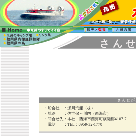
さ ん せ
さんせがわ 
・船会社 ：
瀬川汽船（株）
・航路 ：
佐世保～川内（西海市）
・問合せ先：
本社…西海市西海町横瀬郷4107-7
電話 ：
TEL：0959-32-1770