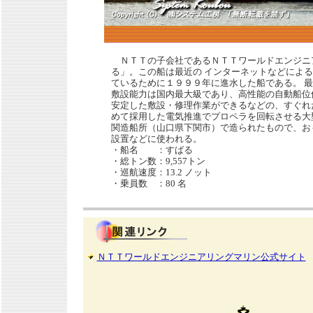
ＮＴＴの子会社であるＮＴＴワールドエンジニ
る」。この船は最近の インターネットなどによ
ているために１９９９年に進水した船である。 
敷設能力は国内最大級であり、高性能の自動船位
安定した敷設・修理作業ができるなどの、すぐれ
めて採用した電気推進でプロペラを回転させる大
関造船所（山口県下関市）で造られたもので、お
設置などに使われる。
・船名 ：すばる
・総トン数：9,557トン
・巡航速度：13.2 ノット
・乗員数 ：80 名
ＮＴＴワールドエンジニアリングマリン公式サイト