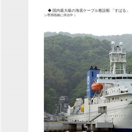
◆ 国内最大級の海底ケーブル敷設船 「すば
ン専用桟橋に停泊中 ）