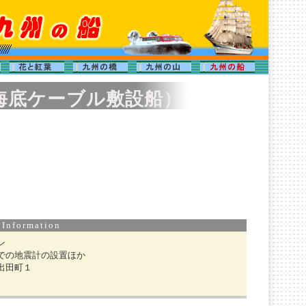
海底ケーブル敷設船）
nformation
ン
での地震計の設置ほか
出田町１