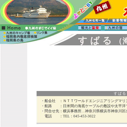
す ば る
（
すばる I
・船会社 ：
ＮＴＴワールドエンジニアリングマリ
・航路 ：
日米間の海底ケーブルの敷設や太平洋
・問合せ先：
横浜事務所…神奈川県横浜市神奈川区
電話 ：
TEL：045-453-3022