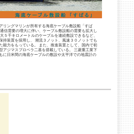
アリングマリンが所有する海底ケーブル敷設船「すば
る通信需要の増大に伴い、ケーブル敷設船の需要も拡大し
最大５千キロメートルのケーブルを連続敷設できるなど、
保持装置を採用し、 潮流３ノット、風速３０ノットでも
た能力をもっている。 また、推進装置として、国内で初
型アジマスプロペラ二基を搭載している。 三菱重工業下
もに日米間の海底ケーブルの敷設や太平洋での地震計の