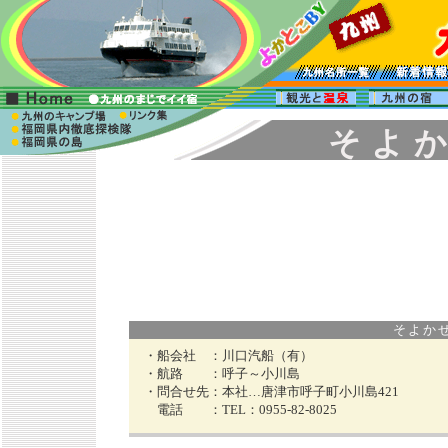
そ よ か
そよかぜ 
・船会社 ：
川口汽船（有）
・航路 ：
呼子～小川島
・問合せ先：
本社…唐津市呼子町小川島421
電話 ：
TEL：0955-82-8025