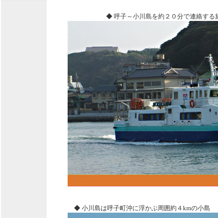
◆ 呼子～小川島を約２０分で連絡する旅客船
◆ 小川島は呼子町沖に浮かぶ周囲約４kmの小島