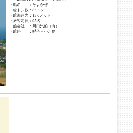
・船名 ：そよかぜ
・総トン数：85トン
・航海速力：13.0ノット
・旅客定員：95名
・船会社 ：川口汽船（有）
・航路 ：呼子～小川島