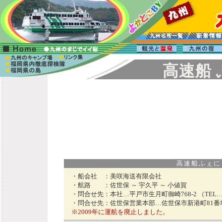
高速船
高速船ふぇにっく
・船会社 ：
美咲海送有限会社
・航路 ：
佐世保 ～ 宇久平 ～ 小値賀
・問合せ先：
本社…平戸市生月町御崎768-2 （TEL…09
・問合せ先：
佐世保営業本部…佐世保市新港町81番地 （T
※2009年に運航を廃止しました。