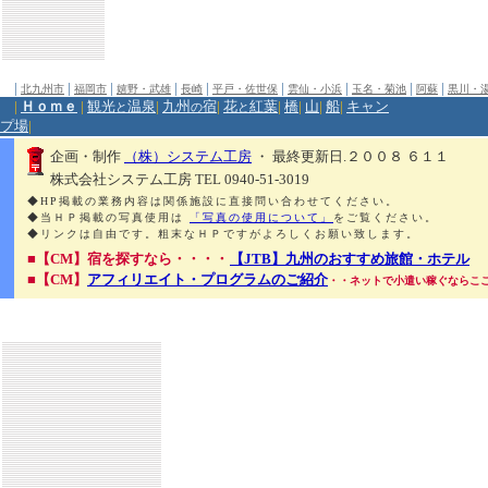
|
|
|
|
|
|
|
|
|
北九州市
福岡市
嬉野・武雄
長崎
平戸・佐世保
雲仙・小浜
玉名・菊池
阿蘇
黒川・
|
Ｈｏｍｅ
|
観光
温泉
|
九州
宿
|
花
紅葉
|
橋
|
山
|
船
|
キャン
と
の
と
プ場
|
企画・制作
（株）システム工房
・ 最終更新日.２００８ ６１１
株式会社システム工房 TEL 0940-51-3019
◆HP掲載の業務内容は関係施設に直接問い合わせてください。
◆当ＨＰ掲載の写真使用は
「写真の使用について」
をご覧ください。
◆リンクは自由です。粗末なＨＰですがよろしくお願い致します。
■【CM】宿を探すなら・・・・
【JTB】九州のおすすめ旅館・ホテル
■【CM】
アフィリエイト・プログラムのご紹介
・・ネットで小遣い稼ぐならこ