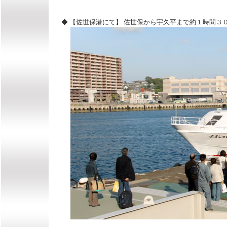
◆ 【佐世保港にて】 佐世保から宇久平まで約１時間３