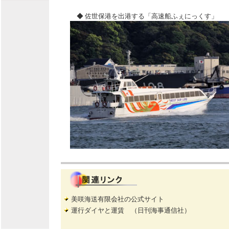
◆ 佐世保港を出港する「高速船ふぇにっくす」
美咲海送有限会社の公式サイト
運行ダイヤと運賃 （日刊海事通信社）