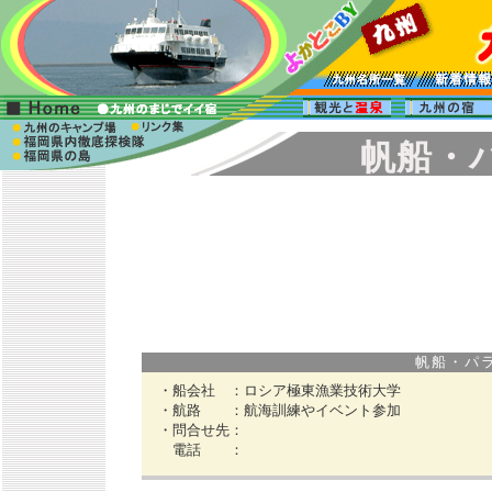
帆船・
帆船・パラダ
・船会社 ：
ロシア極東漁業技術大学
・航路 ：
航海訓練やイベント参加
・問合せ先：
電話 ：