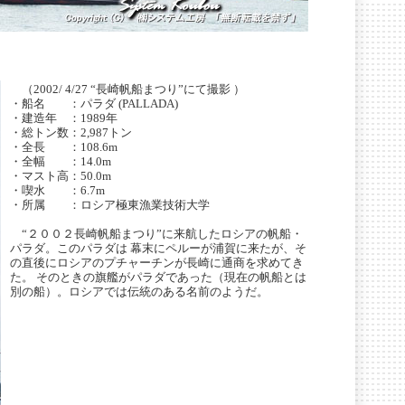
（2002/ 4/27 “長崎帆船まつり”にて撮影 ）
・船名 ：パラダ (PALLADA)
・建造年 ：1989年
・総トン数：2,987トン
・全長 ：108.6m
・全幅 ：14.0m
・マスト高：50.0m
・喫水 ：6.7m
・所属 ：ロシア極東漁業技術大学
“２００２長崎帆船まつり”に来航したロシアの帆船・
パラダ。このパラダは 幕末にペルーが浦賀に来たが、そ
の直後にロシアのプチャーチンが長崎に通商を求めてき
た。 そのときの旗艦がパラダであった（現在の帆船とは
別の船）。ロシアでは伝統のある名前のようだ。