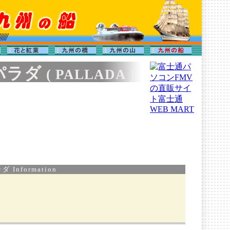
パラダ
( PALLADA )
 Information