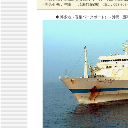
・問合せ先：
沖縄 琉海観光(株) TEL：098-868-1
◆ 博多港（香椎パークポート）～沖縄（那