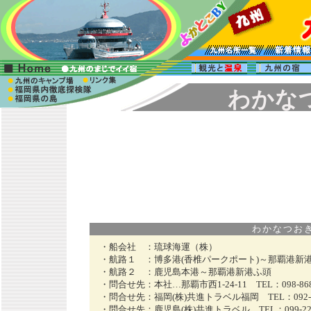
わかな
わかなつおきなわ
・船会社 ：
琉球海運（株）
・航路１ ：
博多港(香椎パークポート)～那覇港新
・航路２ ：
鹿児島本港～那覇港新港ふ頭
・問合せ先：
本社…那覇市西1-24-11 TEL：098-868
・問合せ先：
福岡(株)共進トラベル福岡 TEL：092-67
・問合せ先：
鹿児島(株)共進トラベル TEL：099-226