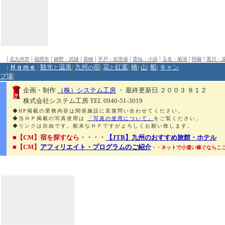
|
|
|
|
|
|
|
|
|
北九州市
福岡市
嬉野・武雄
長崎
平戸・佐世保
雲仙・小浜
玉名・菊池
阿蘇
黒川・
|
Ｈｏｍｅ
|
観光
温泉
|
九州
宿
|
花
紅葉
|
橋
|
山
|
船
|
キャン
と
の
と
プ場
|
企画・制作
（株）システム工房
・ 最終更新日.２００３ ８１２
株式会社システム工房 TEL 0940-51-3019
◆HP掲載の業務内容は関係施設に直接問い合わせてください。
◆当ＨＰ掲載の写真使用は
「写真の使用について」
をご覧ください。
◆リンクは自由です。粗末なＨＰですがよろしくお願い致します。
■【CM】宿を探すなら・・・・
【JTB】九州のおすすめ旅館・ホテル
■【CM】
アフィリエイト・プログラムのご紹介
・・ネットで小遣い稼ぐならこ