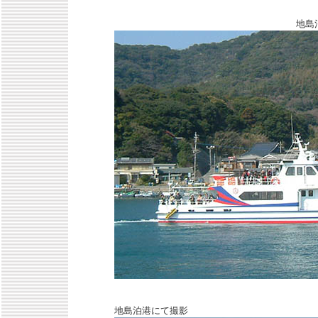
地島
地島泊港にて撮影