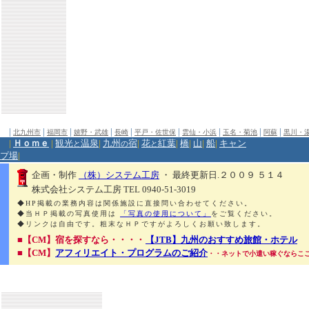
|
|
|
|
|
|
|
|
|
北九州市
福岡市
嬉野・武雄
長崎
平戸・佐世保
雲仙・小浜
玉名・菊池
阿蘇
黒川・
|
Ｈｏｍｅ
|
観光
温泉
|
九州
宿
|
花
紅葉
|
橋
|
山
|
船
|
キャン
と
の
と
プ場
|
企画・制作
（株）システム工房
・ 最終更新日.２００９ ５１４
株式会社システム工房 TEL 0940-51-3019
◆HP掲載の業務内容は関係施設に直接問い合わせてください。
◆当ＨＰ掲載の写真使用は
「写真の使用について」
をご覧ください。
◆リンクは自由です。粗末なＨＰですがよろしくお願い致します。
■【CM】宿を探すなら・・・・
【JTB】九州のおすすめ旅館・ホテル
■【CM】
アフィリエイト・プログラムのご紹介
・・ネットで小遣い稼ぐならこ