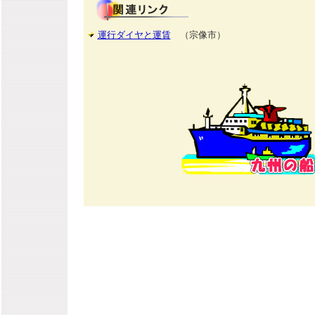
運行ダイヤと運賃
（宗像市）