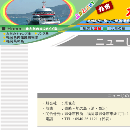
ニュー
ニューじのしま
・船会社 ：
宗像市
・航路 ：
鐘崎～地の島（泊・白浜）
・問合せ先：
宗像市役所…福岡県宗像市東郷1丁目1-
電話 ：
TEL：0940-36-1121（代表）