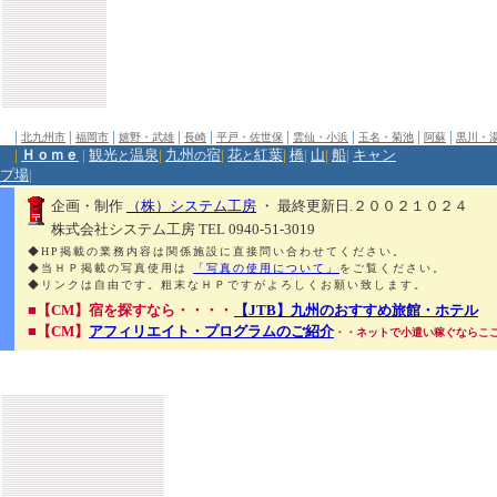
|
|
|
|
|
|
|
|
|
北九州市
福岡市
嬉野・武雄
長崎
平戸・佐世保
雲仙・小浜
玉名・菊池
阿蘇
黒川・
|
Ｈｏｍｅ
|
観光
温泉
|
九州
宿
|
花
紅葉
|
橋
|
山
|
船
|
キャン
と
の
と
プ場
|
企画・制作
（株）システム工房
・ 最終更新日.２００２１０２４
株式会社システム工房 TEL 0940-51-3019
◆HP掲載の業務内容は関係施設に直接問い合わせてください。
◆当ＨＰ掲載の写真使用は
「写真の使用について」
をご覧ください。
◆リンクは自由です。粗末なＨＰですがよろしくお願い致します。
■【CM】宿を探すなら・・・・
【JTB】九州のおすすめ旅館・ホテル
■【CM】
アフィリエイト・プログラムのご紹介
・・ネットで小遣い稼ぐならこ