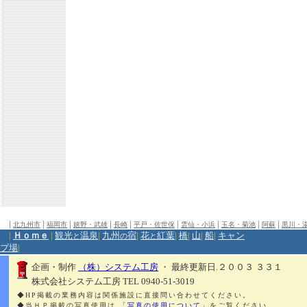
|
|
|
|
|
|
|
|
|
北九州市
福岡市
嬉野・武雄
長崎
平戸・佐世保
雲仙・小浜
玉名・菊池
阿蘇
黒川・
|
Ｈｏｍｅ
|
観光
温泉
|
九州
宿
|
花
紅葉
|
橋
|
山
|
船
|
キャン
と
の
と
プ場
|
企画・制作
（株）システム工房
・ 最終更新日.２００３ ３３１
株式会社システム工房 TEL 0940-51-3019
◆HP掲載の業務内容は関係施設に直接問い合わせてください。
◆当ＨＰ掲載の写真使用は
「写真の使用について」
をご覧ください。