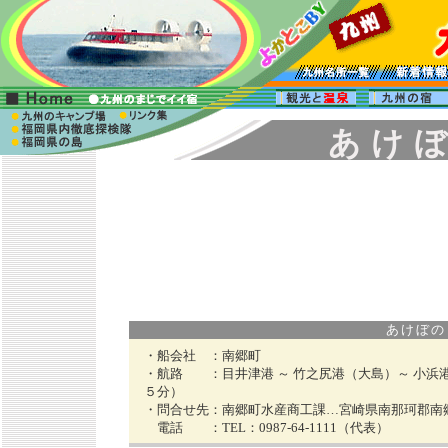
あ け ぼ
あけぼの３ 
・船会社 ：
南郷町
・航路 ：
目井津港 ～ 竹之尻港（大島）～ 小浜
５分）
・問合せ先：
南郷町水産商工課…宮崎県南那珂郡南郷
電話 ：
TEL：0987-64-1111（代表）