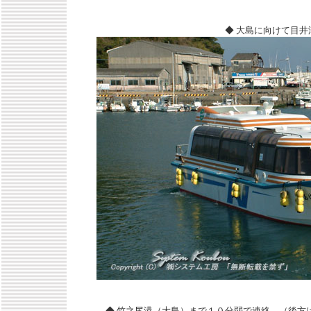
◆ 大島に向けて目井
◆ 竹之尻港（大島）まで１０分弱で連絡 （後方