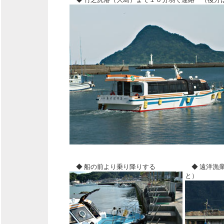
◆ 船の前より乗り降りする
◆ 遠洋漁
と）