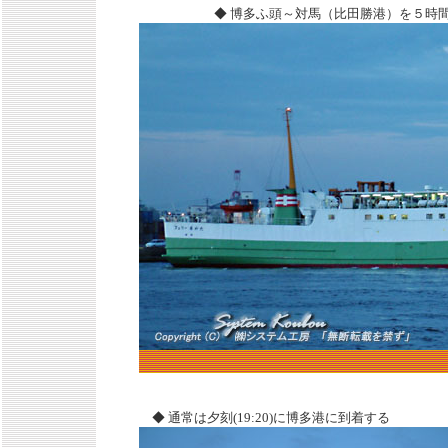
◆ 博多ふ頭～対馬（比田勝港）を５時
◆ 通常は夕刻(19:20)に博多港に到着する