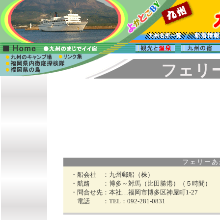
フェリ
フェリーあがた
・船会社 ：
九州郵船（株）
・航路 ：
博多～対馬（比田勝港）（５時間）
・問合せ先：
本社…福岡市博多区神屋町1-27
電話 ：
TEL：092-281-0831