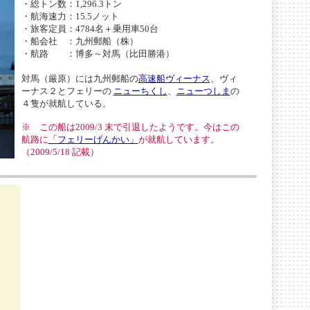
・総トン数：1,296.3トン
・航海速力：15.5ノット
・旅客定員：4784名＋乗用車50台
・船会社 ：九州郵船（株）
・航路 ：博多～対馬（比田勝港）
対馬（厳原）には九州郵船の
高速船ヴィーナス
、ヴィ
ーナス２とフェリーの
ニューちくし
、
ニューつしま
の
４隻が就航している。
※ この船は2009/3 末で引退したようです。今はこの
航路に
「フェリーげんかい」
が就航しています。
（2009/5/18 記載）