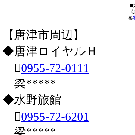
■
《
梁
【唐津市周辺】
◆唐津ロイヤルＨ

0955-72-0111
梁*****
◆水野旅館

0955-72-6201
梁*****