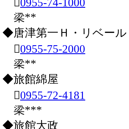

0955-74-1000
梁**
◆唐津第一Ｈ・リベール

0955-75-2000
梁**
◆旅館綿屋

0955-72-4181
梁***
◆旅館大政