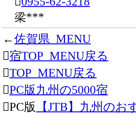

0955-62-3218
梁***
←
佐賀県_MENU

宿TOP_MENU戻る

TOP_MENU戻る

PC版九州の5000宿
PC版
【JTB】九州のお