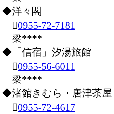
◆洋々閣

0955-72-7181
梁****
◆「信宿」汐湯旅館

0955-56-6011
梁****
◆渚館きむら・唐津茶屋

0955-72-4617