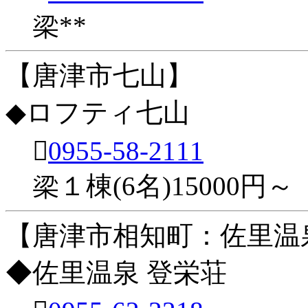
梁**
【唐津市七山】
◆ロフティ七山

0955-58-2111
梁１棟(6名)15000円～
【唐津市相知町：佐里温
◆佐里温泉 登栄荘