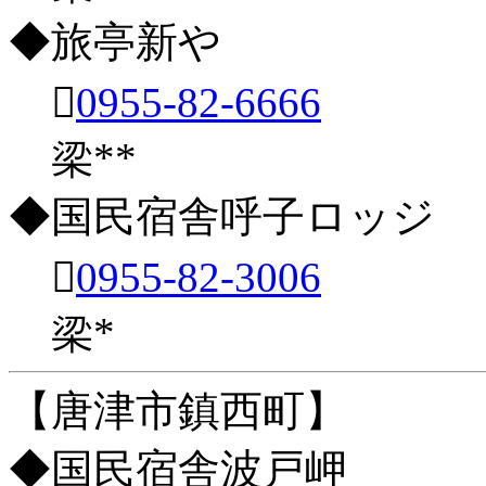
◆旅亭新や

0955-82-6666
梁**
◆国民宿舎呼子ロッジ

0955-82-3006
梁*
【唐津市鎮西町】
◆国民宿舎波戸岬