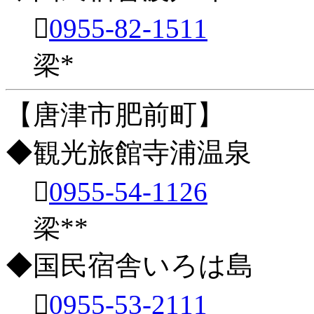

0955-82-1511
梁*
【唐津市肥前町】
◆観光旅館寺浦温泉

0955-54-1126
梁**
◆国民宿舎いろは島

0955-53-2111