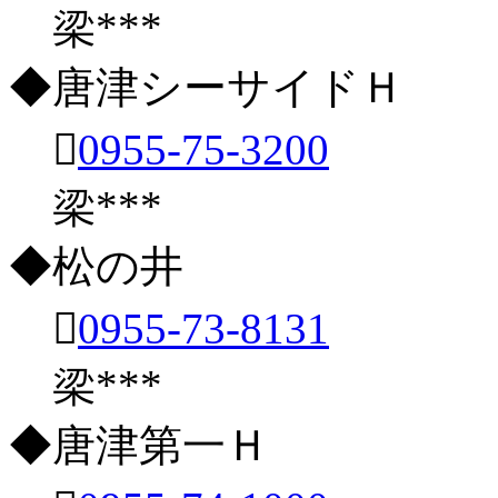
梁***
◆唐津シーサイドＨ

0955-75-3200
梁***
◆松の井

0955-73-8131
梁***
◆唐津第一Ｈ